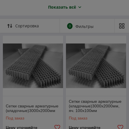
Процесс производства сетки заключается в том, что при
Показать всё
помощи специального гибочного станка
металлические
прутья загибаются определенным образом
, образуя
довольно прочное полотно. Получившиеся заготовки
Сортировка
0
Фильтры
сплетаются таким образом, чтобы получить ячейки в форме
квадрата. Для защиты от агрессивного воздействия
окружающей среды
сетка рабица может быть покрыта
полимерным покрытием.
В некоторых случаях, когда
необходима максимальная степень защиты, поверхность
может быть оцинкована.
Сетки сварные арматурные
Сетки сварные арматурные
(кладочные)3000х2000мм,
(кладочные)3000х2000мм
яч. 100х100мм
Под заказ
Под заказ
Цену уточняйте
Цену уточняйте