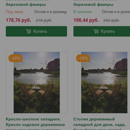
березовой фанеры
березовой фанеры
Под заказ
Оптом и в розницу
В наличии
Оптом и в розн
178,76
руб.
198,44
руб.
218
руб.
242
руб.
Купить
Купить
-18%
-18%
Кресло-шезлонг складное.
Столик деревянный
Кресло садовое деревянное
складной для дачи, сада,