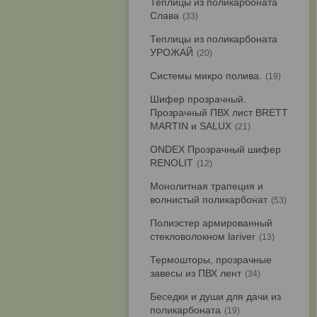
Теплицы из поликарбоната
Слава
33
Теплицы из поликарбоната
УРОЖАЙ
20
Системы микро полива.
19
Шифер прозрачный.
Прозрачный ПВХ лист BRETT
MARTIN и SALUX
21
ONDEX Прозрачный шифер
RENOLIT
12
Монолитная трапеция и
волнистый поликарбонат
53
Полиэстер армированный
стекловолокном lariver
13
Термошторы, прозрачные
завесы из ПВХ лент
34
Беседки и души для дачи из
поликарбоната
19