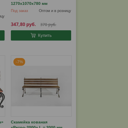
1270х1070х780 мм
Под заказ
Оптом и в розницу
ицу
347,80
руб.
370
руб.
Купить
-7%
а»
Скамейка кованая
«Ретро-2000» L = 2000 мм