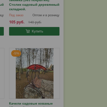
пикника (без покрытия).
ый
Столик садовый деревянный
складной.
ицу
Под заказ
Оптом и в розницу
105
руб.
140
руб.
Купить
-5%
Качели садовые кованые