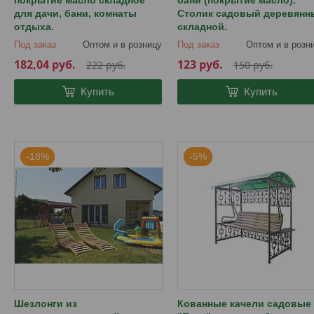
покрытие масло складное
бани (покрытие масло).
для дачи, бани, комнаты
Столик садовый деревянн
отдыха.
складной.
Под заказ
Оптом и в розницу
Под заказ
Оптом и в розн
182,04
руб.
123
руб.
222
руб.
150
руб.
Купить
Купить
-18%
-5%
Шезлонги из
Кованные качели садовые