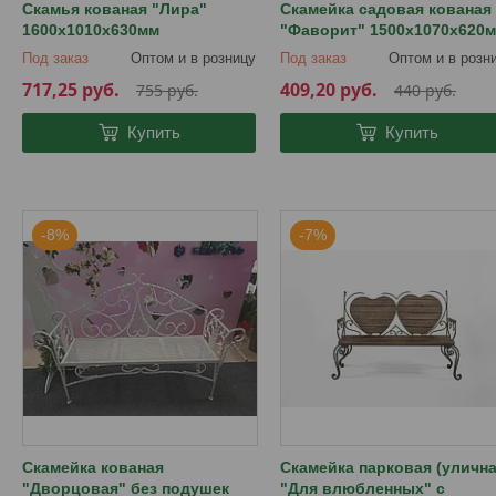
Скамья кованая "Лира"
Скамейка садовая кованая
1600х1010х630мм
"Фаворит" 1500х1070х620
Под заказ
Оптом и в розницу
Под заказ
Оптом и в розн
717,25
руб.
409,20
руб.
755
руб.
440
руб.
Купить
Купить
-8%
-7%
Скамейка кованая
Скамейка парковая (улична
"Дворцовая" без подушек
"Для влюбленных" с