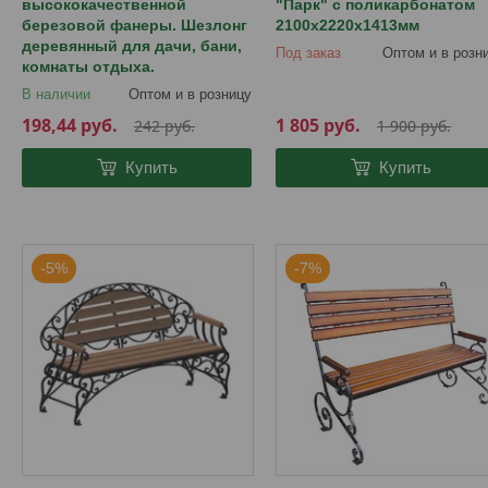
высококачественной
"Парк" с поликарбонатом
березовой фанеры. Шезлонг
2100х2220х1413мм
деревянный для дачи, бани,
Под заказ
Оптом и в розн
комнаты отдыха.
В наличии
Оптом и в розницу
198,44
руб.
1 805
руб.
242
руб.
1 900
руб.
Купить
Купить
-5%
-7%