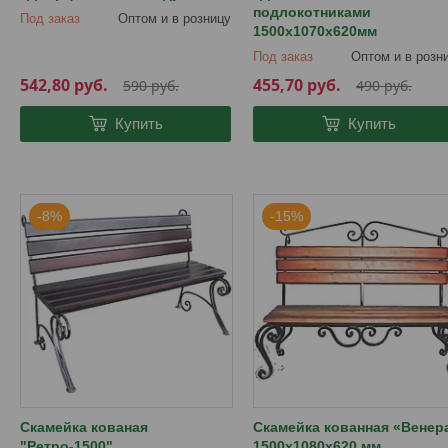
подлокотниками
Под заказ
Оптом и в розницу
1500х1070х620мм
Под заказ
Оптом и в розн
542,80
руб.
455,70
руб.
590
руб.
490
руб.
Купить
Купить
-8%
-15%
Скамейка кованая
Скамейка кованная «Венер
"Ретро-1500"
1500х1080х620 мм