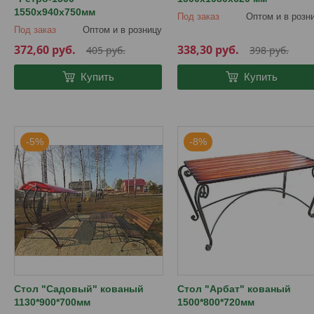
1550х940х750мм
Под заказ
Оптом и в розн
Под заказ
Оптом и в розницу
372,60
руб.
338,30
руб.
405
руб.
398
руб.
Купить
Купить
-5%
-8%
Стол "Садовый" кованый
Стол "Арбат" кованый
1130*900*700мм
1500*800*720мм