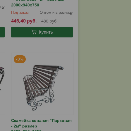
2000х940х750
ицу
Под заказ
Оптом и в розницу
446,40
руб.
480
руб.
Купить
-9%
Скамейка кованая "Парковая
- 2м" размер