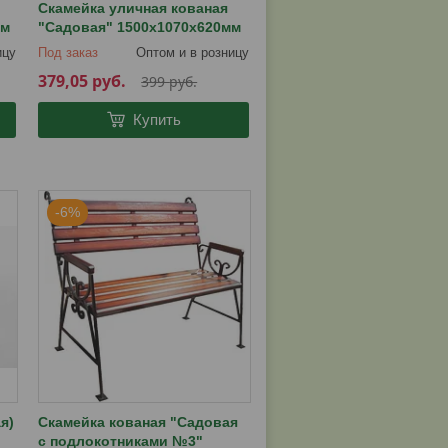
Скамейка уличная кованая
мм
"Садовая" 1500х1070х620мм
ицу
Под заказ
Оптом и в розницу
379,05
руб.
399
руб.
Купить
-6%
я)
Скамейка кованая "Садовая
с подлокотниками №3"