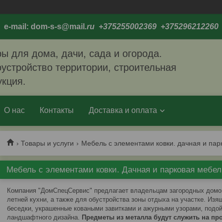
e-mail: dom-s-s@mail
.ru +375255002369 +375296212260
ы для дома, дачи, сада и огорода.
устройство территории, строительная
укция.
О нас
Контакты
Доставка и оплата
Товары и услуги
Мебель с элементами ковки. дачная и пар
Мебель с элементами ковки. Дачная и парковая ме
Компания "ДомСпецСервис" предлагает владельцам загородных домо
летней кухни, а также для обустройства зоны отдыха на участке. Изя
беседки, украшенные коваными завитками и ажурными узорами, подо
ландшафтного дизайна.
Предметы из металла будут служить на пр