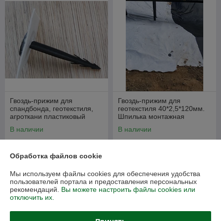
Гвоздь-прижим для
Гвоздь-прижим для
спандбонда, геотекстиля,
геотекстиля 40*2,5*120мм.
агроткани пластиковый
Шпилька монтажная
40*2,5*120мм. Шпилька
пластиковая
В наличии
В наличии
монтажная пластиковая
0,35
0,35
0,50 руб.
0,50 руб.
руб.
руб.
Обработка файлов cookie
Купить
Купить
Мы используем файлы cookies для обеспечения удобства
пользователей портала и предоставления персональных
Суперцена!
-26%
рекомендаций.
Вы можете настроить файлы cookies или
отключить их.