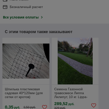
Безналичный расчет
Все условия оплаты
С этим товаром также заказывают
Шпилька пластиковая
Семена Газонной
садовая 40*120мм (для
травосмеси Липпа
сетки от кротов)
Лилипут, 10 кг. Lippa-
Liliput Extra Fine Lawn
289,52
руб.
Дания EuroGrass
0,35
0,50 руб.
руб.
329 руб.