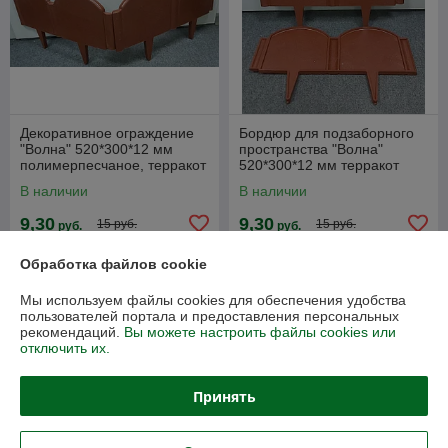
Декоративное ограждение
Бордюр для подзаборного
"Волна" 520*300*12 мм
пространства "Волна"
полимерпесчаное, терракот
520*300*12 мм терракот
ДОВ-20. Бордюр
ДОВ-20
В наличии
В наличии
9,30
9,30
15 руб.
15 руб.
руб.
руб.
Купить
Купить
Обработка файлов cookie
Мы используем файлы cookies для обеспечения удобства
пользователей портала и предоставления персональных
Показать ещё
рекомендаций.
Вы можете настроить файлы cookies или
отключить их.
О нас
Принять
Рейтинг не сформирован
Менее 5 отзывов за последний год