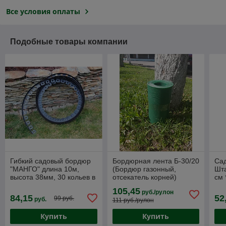
Все условия оплаты
Подобные товары компании
Гибкий садовый бордюр
Бордюрная лента Б-30/20
Са
"МАНГО" длина 10м,
(Бордюр газонный,
Шта
высота 38мм, 30 кольев в
отсекатель корней)
см 
комплекте
30см*20м
105,45
руб./рулон
84,15
52
99 руб.
руб.
111 руб./рулон
Купить
Купить