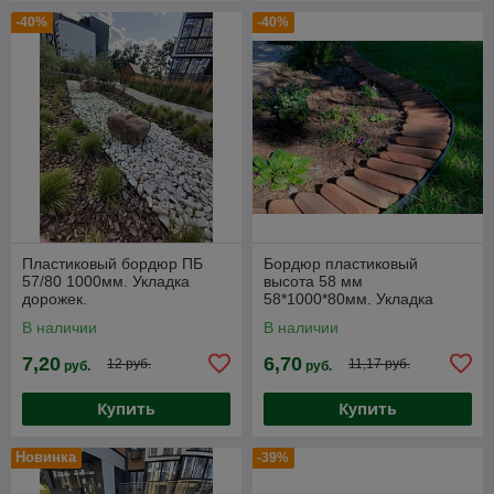
-40%
-40%
Пластиковый бордюр ПБ
Бордюр пластиковый
57/80 1000мм. Укладка
высота 58 мм
дорожек.
58*1000*80мм. Укладка
дорожек ГеоПластБорд.
В наличии
В наличии
Борт пластиковый РФ
7,20
6,70
12 руб.
11,17 руб.
руб.
руб.
Купить
Купить
Новинка
-39%