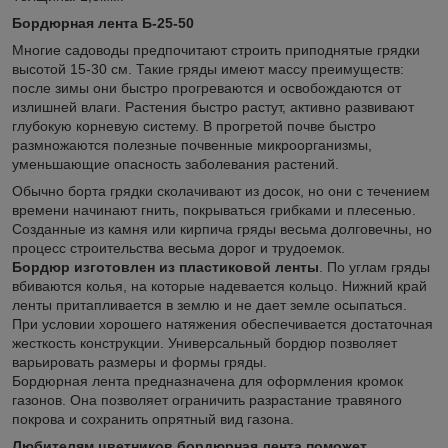
Бордюрная лента Б-25-50
Многие садоводы предпочитают строить приподнятые грядки
высотой 15-30 см. Такие гряды имеют массу преимуществ:
после зимы они быстро прогреваются и освобождаются от
излишней влаги. Растения быстро растут, активно развивают
глубокую корневую систему. В прогретой почве быстро
размножаются полезные почвенные микроорганизмы,
уменьшающие опасность заболевания растений.
Обычно борта грядки сколачивают из досок, но они с течением
времени начинают гнить, покрываться грибками и плесенью.
Созданные из камня или кирпича гряды весьма долговечны, но
процесс строительства весьма дорог и трудоемок.
Бордюр изготовлен из пластиковой ленты
. По углам гряды
вбиваются колья, на которые надевается кольцо. Нижний край
ленты притапливается в землю и не дает земле осыпаться.
При условии хорошего натяжения обеспечивается достаточная
жесткость конструкции. Универсальный бордюр позволяет
варьировать размеры и формы гряды.
Бордюрная лента предназначена для оформления кромок
газонов. Она позволяет ограничить разрастание травяного
покрова и сохранить опрятный вид газона.
Любителям цветников бордюрная лента поможет