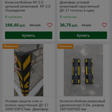
Колесоотбойник КР-2,0
Демпфер угловой
цельный резиновый. КР-2,0
резиновый скругленный
Ограждение
ДУ-17 полосы в одну
колесоотбойник цельный
сторону 1000*100*17мм.
В наличии
В наличии
резиновый (2000х150х100
мм)
166,40
36,75
260 руб.
49 руб.
руб.
руб.
Купить
Купить
Новинка
Новинка
Угловая защита стен и
Колесоотбойник резиновый
колонн скругленная ДУ-17
(делиниатор) 0,5м, размер
1000*100*17мм. Демпфер
160*100*500 мм