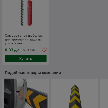
Саморез с п/э дюбелем
для крепления защиты
углов, стен
(саморез3,5*40/дюбель
0,33
0,35 руб.
руб.
5*40)
Купить
Подобные товары компании