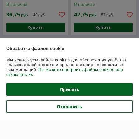
угловой резиновый.
В наличии
В наличии
36,75
42,75
49 руб.
57 руб.
руб.
руб.
Купить
Купить
-25%
-25%
Обработка файлов cookie
Мы используем файлы cookies для обеспечения удобства
пользователей портала и предоставления персональных
рекомендаций.
Вы можете настроить файлы cookies или
отключить их.
Принять
Отклонить
Демпфер стеновой
Демпфер для паркингов.
резиновый ДСР-2 (Россия)
Демпфер стеновой
800*230*8мм
резиновый ДСР-800/230/8
В наличии
В наличии
49,50
49,50
66 руб.
66 руб.
руб.
руб.