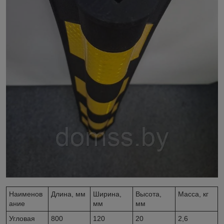
Наименов
Длина, мм
Ширина,
Высота,
Масса, кг
ание
мм
мм
Угловая
800
120
20
2,6