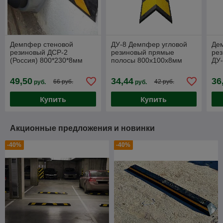
Демпфер стеновой
ДУ-8 Демпфер угловой
Де
резиновый ДСР-2
резиновый прямые
рез
(Россия) 800*230*8мм
полосы 800х100х8мм
ДУ-
сто
49,50
34,44
36
66 руб.
42 руб.
руб.
руб.
Купить
Купить
Акционные предложения и новинки
-40%
-40%