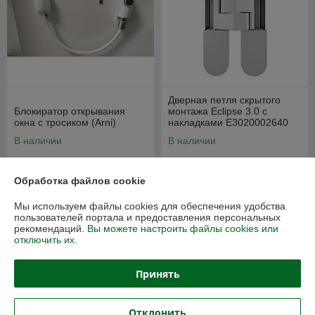
Дверная петля скрытого
Блокиратор открывания
монтажа Eclipse 3.0 с
окна с тросиком (Arni)
накладками E3020002640
(AGB) для узкопрофильных
В наличии
В наличии
дверей
29,75
65,45
от
руб.
от
руб.
от 35 руб.
от 77 руб.
Обработка файлов cookie
Купить
Купить
Мы используем файлы cookies для обеспечения удобства
пользователей портала и предоставления персональных
рекомендаций.
Вы можете настроить файлы cookies или
-15%
-12%
отключить их.
Принять
Отклонить