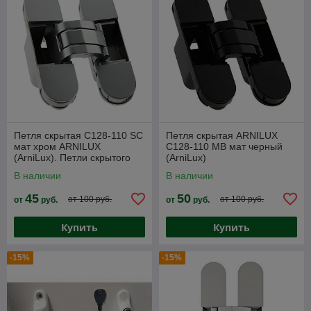
Петля скрытая C128-110 SC
Петля скрытая ARNILUX
мат хром ARNILUX
C128-110 MB мат черный
(ArniLux). Петли скрытого
(ArniLux)
монтажа
В наличии
В наличии
45
50
от 100 руб.
от 100 руб.
от
руб.
от
руб.
Купить
Купить
-15%
-15%