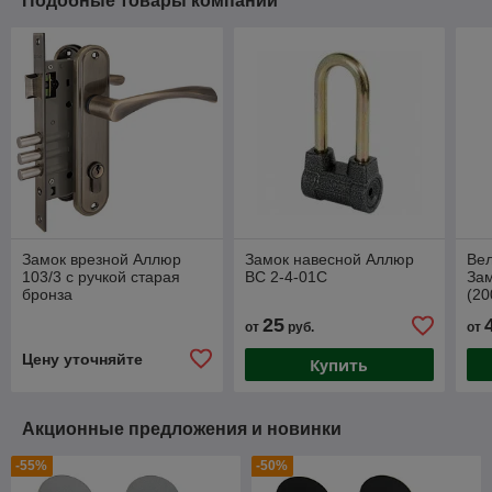
Подобные товары компании
Замок врезной Аллюр
Замок навесной Аллюр
Вел
103/3 с ручкой старая
ВС 2-4-01C
Зам
бронза
(20
25
от
руб.
от
Цену уточняйте
Купить
Акционные предложения и новинки
-55%
-50%