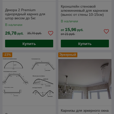
Кронштейн стеновой
Декора 2 Premium
алюминиевый для карнизов
однорядный карниз для
(вынос от стены 10-15см)
штор весом до 5кг.
В наличии
Качественные европейские
В наличии
комплектующие
15,96
от
руб.
26,78
35,70 руб.
руб.
от 21 руб.
Купить
Купить
Эркерный
-23%
Карнизы для эркерного окна