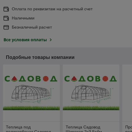
Оплата по реквизитам на расчетный счет
Наличными
Безналичный расчет
Все условия оплаты
Подобные товары компании
Теплица под
Теплица Садовод
Пр
поликарбонат Садовод
Широкая 2х3,5х4м
по