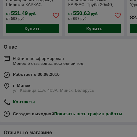
Широкая КАРКАС
КАРКАС. Труба 20х40,
Уда
(4х3,5х2м), Труба 20х40,
расстояние между дугами
раз
551,49
550,63
от
руб.
от
руб.
расстояние между дугами
0,67 метра
137
82
от 593 руб.
от 697 руб.
0,67 метра
лед
Купить
Купить
О нас
Рейтинг не сформирован
Менее 5 отзывов за последний год
Работает с 30.06.2010
г. Минск
ул. Казинца 11А, 403А, Минск, Беларусь
Контакты
Показать весь график работы
Сегодня выходной
Отзывы о магазине