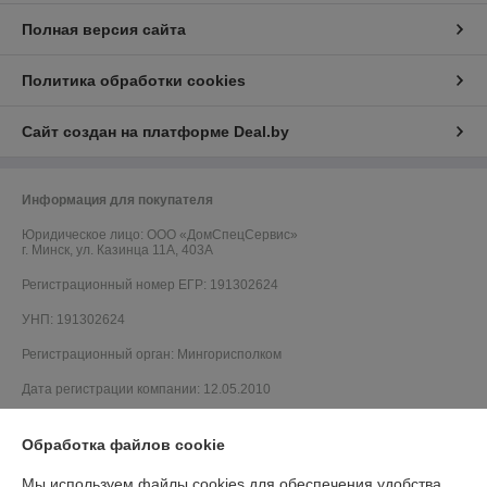
Полная версия сайта
Политика обработки cookies
Сайт создан на платформе Deal.by
Информация для покупателя
Юридическое лицо:
ООО «ДомCпецCервис»
г. Минск, ул. Казинца 11А, 403А
Регистрационный номер ЕГР: 191302624
УНП: 191302624
Регистрационный орган: Мингорисполком
Дата регистрации компании: 12.05.2010
Ссылка на свидетельство/лицензию
Обработка файлов cookie
Ссылка на свидетельство/лицензию
Мы используем файлы cookies для обеспечения удобства