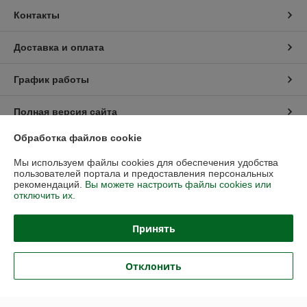
Контакты
Доставка и оплата
График работы
Полная версия сайта
Обработка файлов cookie
Политика обработки cookies
Мы используем файлы cookies для обеспечения удобства
пользователей портала и предоставления персональных
Сайт создан на платформе Deal.by
рекомендаций.
Вы можете настроить файлы cookies или
отключить их.
Информация для покупателя
Принять
Юридическое лицо:
ООО «ДомCпецCервис»
г. Минск, ул. Казинца 11А, 403А
Отклонить
Регистрационный номер ЕГР: 191302624
УНП: 191302624