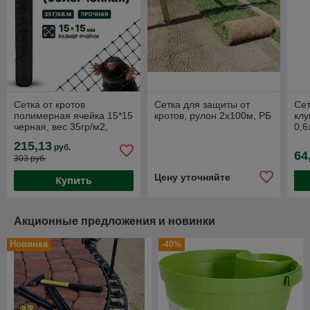
Сетка от кротов
Сетка для защиты от
Сет
полимерная ячейка 15*15
кротов, рулон 2х100м, РБ
клу
черная, вес 35гр/м2,
0,6
рулон 2х100м, РФ
зел
215,13
руб.
У-4
64
303 руб.
ру
Цену уточняйте
Купить
Акционные предложения и новинки
Новинка
-40%