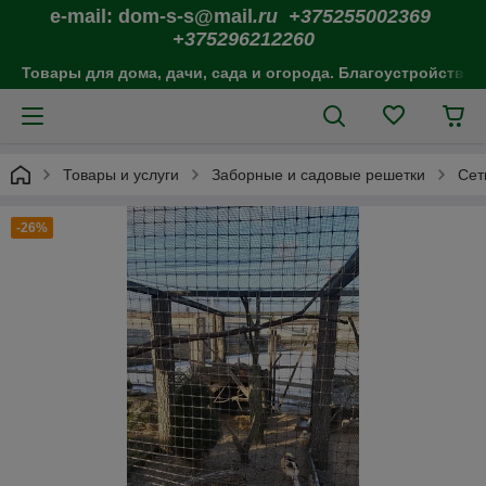
e-mail: dom-s-s@mail
.ru +375255002369
+375296212260
Товары для дома, дачи, сада и огорода. Благоустройство 
Товары и услуги
Заборные и садовые решетки
Сет
-26%