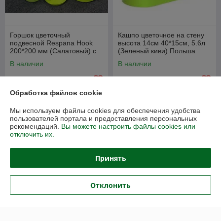
Горшок цветочный
Кашпо цветочное на стену
подвесной Respana Hook
высота 14см 40*15см, 5.6л
200*200 мм (Салатовый) c
(Зеленый киви) Польша
поддоном Prosperplast
Prosperplast
В наличии
В наличии
Польша
13,80
15
23 руб.
25 руб.
руб.
руб.
Обработка файлов cookie
Купить
Купить
Мы используем файлы cookies для обеспечения удобства
пользователей портала и предоставления персональных
Новинка
Новинка
рекомендаций.
Вы можете настроить файлы cookies или
отключить их.
Принять
Отклонить