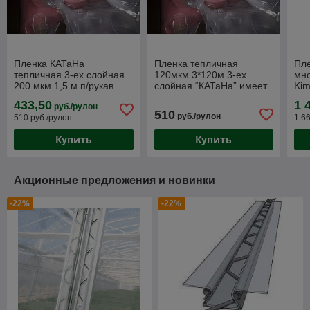
Пленка КАТаНа
Пленка тепличная
Пле
тепличная 3-ех слойная
120мкм 3*120м 3-ех
мно
200 мкм 1,5 м п/рукав
слойная “КАТаНа” имеет
Kim
рулон 3х80м
увеличенный срок
16х
433,50
1 
руб./рулон
службы до 5-ти лет.
15
510
руб./рулон
510 руб./рулон
1 6
Купить
Купить
Акционные предложения и новинки
-22%
-22%