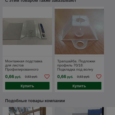
С этим товаром также заказывают
Монтажная подставка
Трапшайба. Подложки
для листов
профиль 70/18.
Профилированного
Подкладка под волну
поликарбоната МП-20 (У)
70/18 для ПВХ листа
0,66
0,66
0,83 руб.
0,83 руб.
руб.
руб.
Купить
Купить
Подобные товары компании