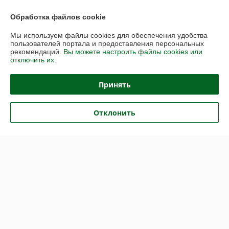
Контакты
Обработка файлов cookie
Сегодня работает с 09:00 до 17:30
Показать весь график работы
Мы используем файлы cookies для обеспечения удобства
пользователей портала и предоставления персональных
рекомендаций.
Вы можете настроить файлы cookies или
отключить их.
Отзывы о магазине
Принять
57 отзывов за всё время
Иван
09.02.2026
Отклонить
Отлично
Евгений
05.09.2025
Нейтрально
Показать все отзывы
О нас