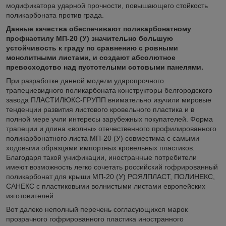
модификатора ударной прочности, повышающего стойкость
поликарбоната против града.
Данные качества обеспечивают поликарбонатному
профнастилу МП-20 (У) значительно большую
устойчивость к граду по сравнению с ровными
монолитными листами, и создают абсолютное
превосходство над пустотелыми сотовыми панелями.
При разработке данной модели ударопрочного
трапециевидного поликарбоната конструкторы белгородского
завода ПЛАСТИЛЮКС-ГРУПП внимательно изучили мировые
тенденции развития листового кровельного пластика и в
полной мере учли интересы зарубежных покупателей. Форма
трапеции и длина «волны» отечественного профилированного
поликарбонатного листа МП-20 (У) совместима с самыми
ходовыми образцами импортных кровельных пластиков.
Благодаря такой унификации, иностранные потребители
имеют возможность легко сочетать российский гофрированный
поликарбонат для крыши МП-20 (У) РОЯЛПЛАСТ, ПОЛИНЕКС,
САНЕКС с пластиковыми волнистыми листами европейских
изготовителей.
Вот далеко неполный перечень согласующихся марок
прозрачного гофрированного пластика иностранного