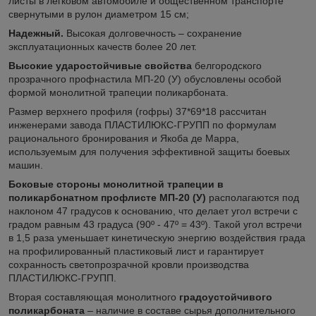
листы в легковом автомобиле и общественном транспорте
свернутыми в рулон диаметром 15 см;
Надежный.
Высокая долговечность – сохранение
эксплуатационных качеств более 20 лет.
Высокие ударостойчивые свойства
белгородского
прозрачного профнастила МП-20 (У) обусловлены особой
формой монолитной трапеции поликарбоната.
Размер верхнего профиля (гофры) 37*69*18 рассчитан
инженерами завода ПЛАСТИЛЮКС-ГРУПП по формулам
рационального бронирования и Якоба де Марра,
используемым для получения эффективной защиты боевых
машин.
Боковые стороны монолитной трапеции в
поликарбонатном профлисте МП-20 (У)
располагаются под
наклоном 47 градусов к основанию, что делает угол встречи с
градом равным 43 градуса (90º - 47º = 43º). Такой угол встречи
в 1,5 раза уменьшает кинетическую энергию воздействия града
на профилированный пластиковый лист и гарантирует
сохранность светопрозрачной кровли производства
ПЛАСТИЛЮКС-ГРУПП.
Вторая составляющая монолитного
градоустойчивого
поликарбоната
– наличие в составе сырья дополнительного