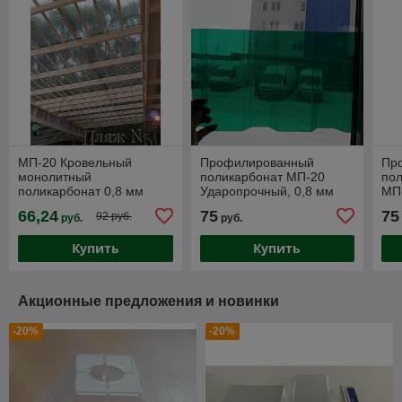
МП-20 Кровельный
Профилированный
Пр
монолитный
поликарбонат МП-20
по
поликарбонат 0,8 мм
Ударопрочный, 0,8 мм
МП-
трапеция волна
,2х1,15м, волна
Жел
66,24
75
75
92 руб.
руб.
руб.
137,5/18мм (прозрачный)
137,5/18мм,Серый,
тра
1050*3000мм BORREX
Бронза, Зеленый, Янт
Купить
Купить
Акционные предложения и новинки
-20%
-20%