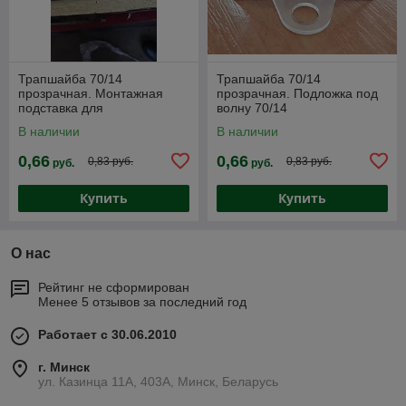
Трапшайба 70/14
Трапшайба 70/14
прозрачная. Монтажная
прозрачная. Подложка под
подставка для
волну 70/14
профилированного
профилированного
В наличии
В наличии
поликарбоната
поликарбоната
0,66
0,66
0,83 руб.
0,83 руб.
руб.
руб.
Купить
Купить
О нас
Рейтинг не сформирован
Менее 5 отзывов за последний год
Работает с 30.06.2010
г. Минск
ул. Казинца 11А, 403А, Минск, Беларусь