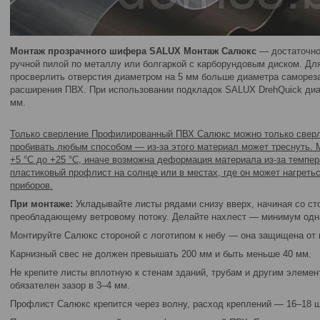
Монтаж прозрачного шифера SALUX Монтаж Салюкс
— достаточно 
ручной пилой по металлу или болгаркой с карборундовым диском. Дл
просверлить отверстия диаметром на 5 мм больше диаметра саморез
расширения ПВХ. При использовании подкладок SALUX DrehQuick диа
мм.
Только сверление Профилированный ПВХ Салюкс можно только сверли
пробивать любым способом — из-за этого материал может треснуть. 
+5 °С до +25 °С, иначе возможна деформация материала из-за темпе
пластиковый профлист на солнце или в местах, где он может нагреть
приборов.
При монтаже:
Укладывайте листы рядами снизу вверх, начиная со ст
преобладающему ветровому потоку. Делайте нахлест — минимум одна
Монтируйте Салюкс стороной с логотипом к небу — она защищена от 
Карнизный свес не должен превышать 200 мм и быть меньше 40 мм.
Не крепите листы вплотную к стенам зданий, трубам и другим элеме
обязателен зазор в 3–4 мм.
Профлист Салюкс крепится через волну, расход креплений — 16–18 ш