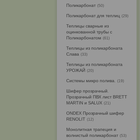
Поликарбонат
50
Поликарбонат для теплиц
29
Теплицы сварные из
оцинкованной трубы с
Поликарбонатом
61
Теплицы из поликарбоната
Слава
33
Теплицы из поликарбоната
УРОЖАЙ
20
Системы микро полива.
19
Шифер прозрачный.
Прозрачный ПВХ лист BRETT
MARTIN и SALUX
21
ONDEX Прозрачный шифер
RENOLIT
12
Монолитная трапеция и
волнистый поликарбонат
53