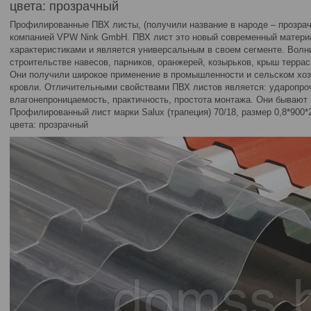
цвета: прозрачный
Профилированные ПВХ листы, (получили название в народе – прозра
компанией VPW Nink GmbH. ПВХ лист это новый современный матери
характеристиками и является универсальным в своем сегменте. Вол
строительстве навесов, парников, оранжерей, козырьков, крыш террас
Они получили широкое применение в промышленности и сельском хоз
кровли. Отличительными свойствами ПВХ листов является: ударопроч
влагонепроницаемость, практичность, простота монтажа. Они бывают
Профилированный лист марки Salux (трапеция) 70/18, размер 0,8*900
цвета: прозрачный