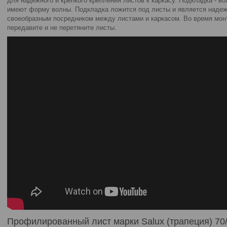
для надежного и крепкого крепления листов к каркасу. Подкладка - в
имеют форму волны. Подкладка ложится под листы и является надеж
своеобразным посредником между листами и каркасом. Во время мон
передавите и не перетяните листы.
Профилированный лист марки Salux (трапеция) 70/