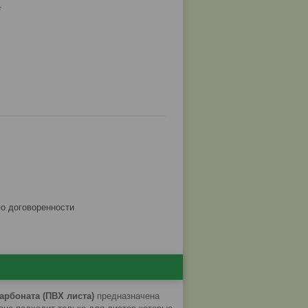
.
по договоренности
рбоната (ПВХ листа)
предназначена