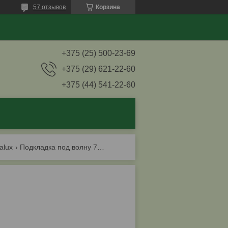
57 отзывов
Корзина
+375 (25) 500-23-69
+375 (29) 621-22-60
+375 (44) 541-22-60
alux
Подкладка под волну 76/18 для пвх листа salux