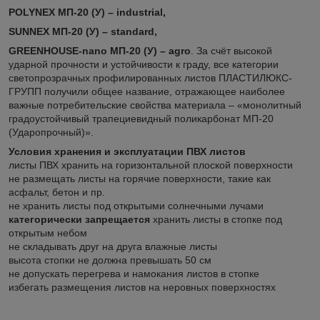
POLYNEX МП-20 (У) – industrial,
SUNNEX МП-20 (У) – standard,
GREENHOUSE-nano МП-20 (У)
– agro
. За счёт высокой
ударной прочности и устойчивости к граду, все категории
светопрозрачных профилированных листов ПЛАСТИЛЮКС-
ГРУПП получили общее название, отражающее наиболее
важные потребительские свойства материала – «монолитный
градоустойчивый трапециевидный поликарбонат МП-20
(Ударопрочный)».
Условия хранения и эксплуатации ПВХ листов
листы ПВХ хранить на горизонтальной плоской поверхности
не размещать листы на горячие поверхности, такие как
асфальт, бетон и пр.
не хранить листы под открытыми солнечными лучами
категорически запрещается
хранить листы в стопке под
открытым небом
не складывать друг на друга влажные листы
высота стопки не должна превышать 50 см
не допускать перегрева и намокания листов в стопке
избегать размещения листов на неровных поверхностях