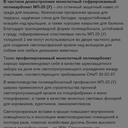
В частном домостроении монолитный гофрированный
поликарбонат МП-20 (У)
– это отличный защитный навес от
града для машины, безопасная прозрачная крыша для
террасы, надёжная стена для беседки, градоустойчивый
козырёк над крыльцом, а также хорошее накрытие для балкона.
Благодаря трапециевидной форме поликарбоната, устойчивой
к граду, гофрированные пластиковые листы МП-20 (У)
толщиной 1 мм могут использоваться во дворе частного дома
для создания светопрозрачной кровли над вольером для
собаки или любых домашних животных.
Также
профилированный монолитный поликарбонат
хорошо зарекомендовал себя в качестве шумозащитного
забора на даче или светопропускающего ограждения между
участками, соответствующего требованиям СНиП 30-02-97.
В животноводстве поликарбонатный профнастил МП-20 (У)
широко применяется для строительства прочной
светопропускающей кровли на птицефабриках и мини
птицефермах, а также в качестве зенитных световых фонарей
для коровников, курятников, свинокомплексов.
Светопрозрачные вставки в крыше повышают внутреннюю
освещённость и инсоляцию животноводческих помещений в
полтора раза, помогая хозяйствам достичь более высокого
уровня рентабельности – до 35%. Специалисты по