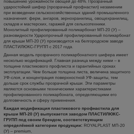
повышению урожайности овощей до 48%. Прозрачный
ударостойкий шифер (прозрачный профнастил) незаменим
при возведении сельскохозяйственных зданий промышленного
назначения: ферм, ангаров, зернохранилищ, овощехранилищ,
складов и мастерских, гаражей для сельхозтехники.
Монолитный профилированный поликарбонат МП-20 (У) –
разновидности Ударопрочный профилированный поликарбонат
для крыши МП-20 (У) производится на белгородском заводе
ПЛАСТИЛЮКС-ГРУПП с 2017 года.
Данная модель прозрачного поликарбонатного шифера имеет
несколько модификаций. Главная разница между ними – в
толщине пластикового профлиста и гарантийных сроках
эксплуатации. Чем больше толщина листа, величина защитного
УФ-слоя, и концентрация поверхностной УФ-защиты, тем
дольше срок службы прозрачной крыши. Эти параметры
являются основными техническими характеристиками
профилированного поликарбоната, определяющими его
долговечность и сферу применения.
Каждая модификация пластикового профнастила для
крыши МП-20 (У) выпускается заводом ПЛАСТИЛЮКС-
ГРУПП под своим брендом, соответствующим
определённой категории продукции:
ROYALPLAST МП-20
(У) – premium,