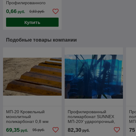
Профилированного
поликарбоната МП-20 (У)
0,66
0,83 руб.
руб.
Купить
Подобные товары компании
МП-20 Кровельный
Профилированный
Пр
монолитный
поликарбонат SUNNEX
по
поликарбонат 0,8 мм
МП-20У ударопрочный,
МП-
трапеция волна
0,9*2000*1150мм,волна
Жел
69,35
82,30
75
95 руб.
руб.
руб.
137,5/18мм (цветной)
137,5/18мм, "Колотый
тра
1050*3000мм BORREX
лед синий"