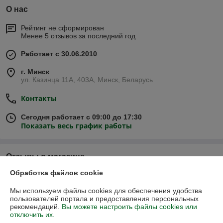
О нас
Рейтинг не сформирован
Менее 5 отзывов за последний год
Работает с 30.06.2010
г. Минск
ул. Казинца 11А, 403А, Минск, Беларусь
Контакты
Сегодня работает с 09:00 до 17:30
Показать весь график работы
Отзывы о магазине
Обработка файлов cookie
57 отзывов за всё время
Мы используем файлы cookies для обеспечения удобства
Иван
09.02.2026
пользователей портала и предоставления персональных
рекомендаций.
Вы можете настроить файлы cookies или
Отлично
отключить их.