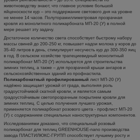
животноводству знают, что главное условие большой
яйценоскости кур – это поддержание светового дня на уровне
не менее 14 часов. Полуторамиллиметровая прозрачная
кровля из монолитного поликарбоната МП-20 (У) в полной
мере решает эту задачу.
Достаточное количество света способствует быстрому набору
массы свиней до 200-250 кг, повышает надои молока у коров до
35-40 литров в день, стимулирует несучесть кур до 300-350 яиц
в год. В сельском хозяйстве трапециевидный монолитный
поликарбонат МП-20 (У) используется для строительства
зимних теплиц, а также – для прозрачной крыши ангаров и
сельскохозяйственных зданий из профнастила.
Поликарбонатный профилированный
лист МП-20 (У)
надёжно защищает урожай от града, выполняя роль
градоустойчивой скатной кровли, и является самым
градоустойчивым светопрозрачным покрытием кровли для
зимних теплиц. С целью получения лучшего урожая,
применяется поликарбонат розового цвета - профлист МП-20
(У) с содержанием специальных наноструктурных компонентов.
Исследованиями доказано, что специальный розовый
поликарбонат для теплиц GREENHOUSE-nano производства
завода ПЛАСТИЛЮКС-ГРУПП способствует лучшему росту и