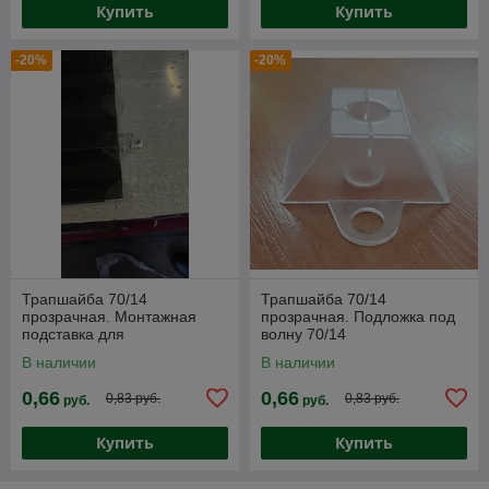
Купить
Купить
-20%
-20%
Трапшайба 70/14
Трапшайба 70/14
прозрачная. Монтажная
прозрачная. Подложка под
подставка для
волну 70/14
профилированного
профилированного
В наличии
В наличии
поликарбоната
поликарбоната
0,66
0,66
0,83 руб.
0,83 руб.
руб.
руб.
Купить
Купить