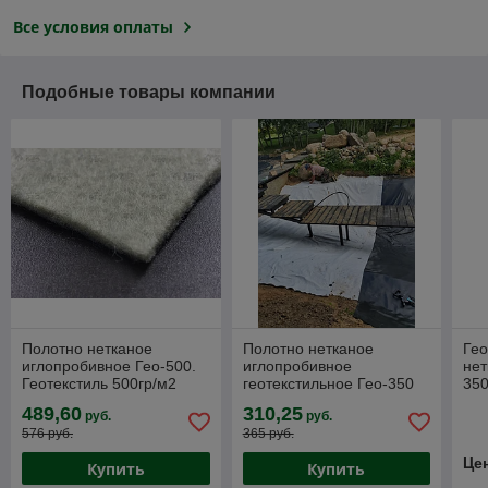
Все условия оплаты
Подобные товары компании
Полотно нетканое
Полотно нетканое
Гео
иглопробивное Гео-500.
иглопробивное
нет
Геотекстиль 500гр/м2
геотекстильное Гео-350
350
ИГТС V
2х50м. Геотекстиль
нет
489,60
310,25
руб.
руб.
ГЕ
576 руб.
365 руб.
Це
Купить
Купить