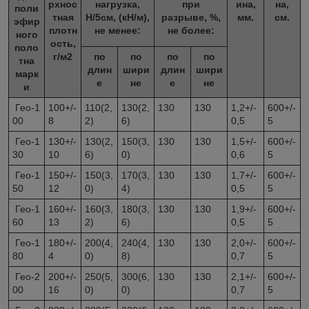
рхнос
нагрузка,
при
ина,
на,
поли
тная
Н/5см, (кН/м),
разрыве, %,
мм.
см.
эфир
плотн
не менее:
не более:
ного
ость,
поло
г/м
2
по
по
по
по
тна
длин
шири
длин
шири
марк
е
не
е
не
и
Гео-1
100+/-
110(2,
130(2,
130
130
1,2+/-
600+/-
00
8
2)
6)
0,5
5
Гео-1
130+/-
130(2,
150(3,
130
130
1,5+/-
600+/-
30
10
6)
0)
0,6
5
Гео-1
150+/-
150(3,
170(3,
130
130
1,7+/-
600+/-
50
12
0)
4)
0,5
5
Гео-1
160+/-
160(3,
180(3,
130
130
1,9+/-
600+/-
60
13
2)
6)
0,5
5
Гео-1
180+/-
200(4,
240(4,
130
130
2,0+/-
600+/-
80
4
0)
8)
0,7
5
Гео-2
200+/-
250(5,
300(6,
130
130
2,1+/-
600+/-
00
16
0)
0)
0,7
5