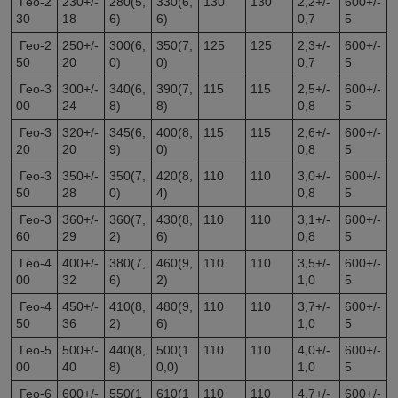
Гео-2
230+/-
280(5,
330(6,
130
130
2,2+/-
600+/-
30
18
6)
6)
0,7
5
Гео-2
250+/-
300(6,
350(7,
125
125
2,3+/-
600+/-
50
20
0)
0)
0,7
5
Гео-3
300+/-
340(6,
390(7,
115
115
2,5+/-
600+/-
00
24
8)
8)
0,8
5
Гео-3
320+/-
345(6,
400(8,
115
115
2,6+/-
600+/-
20
20
9)
0)
0,8
5
Гео-3
350+/-
350(7,
420(8,
110
110
3,0+/-
600+/-
50
28
0)
4)
0,8
5
Гео-3
360+/-
360(7,
430(8,
110
110
3,1+/-
600+/-
60
29
2)
6)
0,8
5
Гео-4
400+/-
380(7,
460(9,
110
110
3,5+/-
600+/-
00
32
6)
2)
1,0
5
Гео-4
450+/-
410(8,
480(9,
110
110
3,7+/-
600+/-
50
36
2)
6)
1,0
5
Гео-5
500+/-
440(8,
500(1
110
110
4,0+/-
600+/-
00
40
8)
0,0)
1,0
5
Гео-6
600+/-
550(1
610(1
110
110
4,7+/-
600+/-