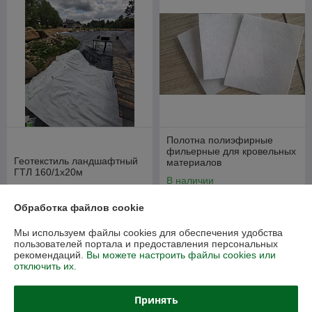
Полотна полиэфирные
фильерные для кровельных
Геотекстиль ландшафтный
материалов
ГТЛ 160/1х20м
В наличии
В наличии
97,17
от
руб./рулон
Обработка файлов cookie
36,34
46 руб.
руб.
от 123 руб./рулон
Мы используем файлы cookies для обеспечения удобства
Купить
Купить
пользователей портала и предоставления персональных
рекомендаций.
Вы можете настроить файлы cookies или
отключить их.
Дорнит
-21%
Принять