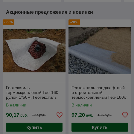
Акционные предложения и новинки
-29%
-28%
Геотекстиль
Геотекстиль ландшафтный
термоскрепленый Гео-160
и строительный
рулон 1*50м. Геотекстиль
термоскрепленый Гео-180г/
Дорнит для дренажных
м2 1х50м
В наличии
В наличии
систем
90,17
97,20
127 руб.
135 руб.
руб.
руб.
Купить
Купить