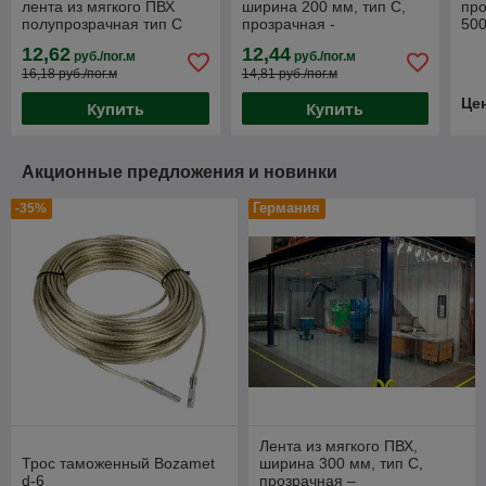
лента из мягкого ПВХ
ширина 200 мм, тип С,
про
полупрозрачная тип C
прозрачная -
50
для проемов, Красная.
морозостойкая.
Про
12,62
12,44
руб./пог.м
руб./пог.м
Ленточные завесы
Термошторы
ПВ
16,18 руб./пог.м
14,81 руб./пог.м
Це
Купить
Купить
Акционные предложения и новинки
Германия
-35%
Лента из мягкого ПВХ,
Трос таможенный Bozamet
ширина 300 мм, тип С,
d-6
прозрачная –