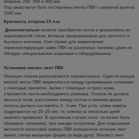
Ширина: 200, 300 и 400 мм
Под заказ могут быть поставлены ленты ПВХ с шириной рулона
1560 мм.
Кратность отпуска 10 п.м.
Дополнительно
можете приобрести петли и кронштейны из
оцинкованной стали, которые предназначены для простого и
быстрого монтажа. Они служат для закрепления
термоизолирующих завес ПВХ на различных проемах даже не
обладая специальными навыками и оборудованием.
Установка мягких лент ПВХ
Несущая планка располагается горизонтально. Один из концов
мягкой ленты ПВХ закрепляется между прижимными планками
с помощью заклепок. Затем с помощью острого ножа
отрезается лента необходимого размера. Полоса не должна
касаться пола, расстояние между полом и нижним краем
полосы должно составлять 3...5 мм. При уста- новке завесы
подрезаются на 15–25 мм, т.к. пленка за несколько дней
немного провиснет. В противном случае поло- са может быть
оборвана, например, при наезде погрузчика. Для повышения
жесткости полосовой завесы ПВХ поперечное сечение лент
имеет слегка выпуклую форму (в виде дуги). Нахлест лент