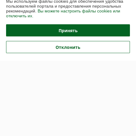
Мы используем файлы cookies для обеспечения удобства
пользователей портала и предоставления персональных
Купить
Купить
рекомендаций.
Вы можете настроить файлы cookies или
отключить их.
-27%
-26%
Принять
Отклонить
Гибкая пленка из ПВХ
прозрачная M-Solar
Скоба поворотная Bozamet
50000x1500x0.5мм для
h19
защиты столов
В наличии
В наличии
16,21
3,33
руб./кв.м
руб./пог.м
22,20 руб./кв.м
4,50 руб./пог.м
Купить
Купить