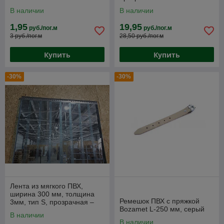
морозостойкая толщина
В наличии
В наличии
3мм
1,95
19,95
руб./пог.м
руб./пог.м
3 руб./пог.м
28,50 руб./пог.м
Купить
Купить
-30%
-30%
Лента из мягкого ПВХ,
ширина 300 мм, толщина
Ремешок ПВХ с пряжкой
3мм, тип S, прозрачная –
Bozamet L-250 мм, серый
обычная
В наличии
В наличии