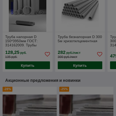
Труба напорная D
Труба безнапорная D 300
Тру
150*3950мм ГОСТ:
5м хризотилцементная
30
314162009. Трубы
314
асбестоцементные
му
128,25
282
руб.
руб./лист
напорных трубопроводов.
хр
47
135 руб.
300 руб./лист
Купить
Купить
Акционные предложения и новинки
-28%
-25%