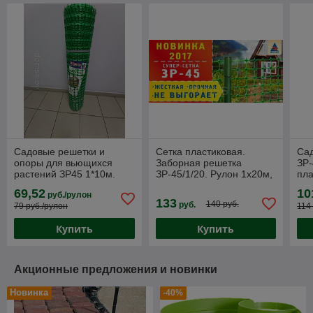
Садовые решетки и
Сетка пластиковая.
Са
опоры для вьющихся
Заборная решетка
ЗР-
растений ЗР45 1*10м.
ЗР-45/1/20. Рулон 1х20м,
пла
ячейка 45х45мм,
заб
69,52
10
руб./рулон
толщина нити 4мм
яче
133
140 руб.
руб.
79 руб./рулон
114
то
Купить
Купить
Акционные предложения и новинки
Новинка
-40%