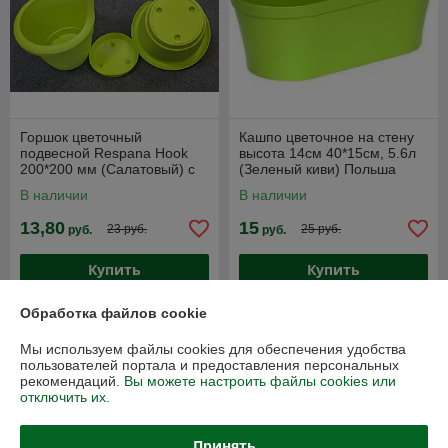
Горшок цветочный
Кашпо цветочное на стену
подвесной Respana Hook
высота 14см 40*15см, 5.6л
200*200 мм (Салатовый) c
(Зеленый киви) Польша
поддоном Prosperplast
Prosperplast
В наличии
В наличии
Польша
13,80
15
23 руб.
25 руб.
руб.
руб.
Купить
Купить
Обработка файлов cookie
Новинка
Новинка
Мы используем файлы cookies для обеспечения удобства
пользователей портала и предоставления персональных
рекомендаций.
Вы можете настроить файлы cookies или
отключить их.
Принять