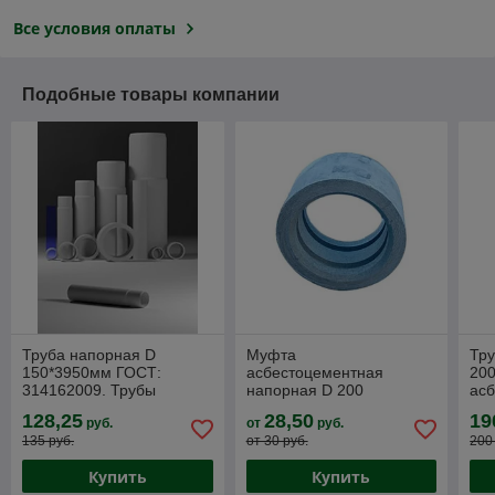
Все условия оплаты
Подобные товары компании
Труба напорная D
Муфта
Тру
150*3950мм ГОСТ:
асбестоцементная
20
314162009. Трубы
напорная D 200
ас
асбестоцементные
31
128,25
28,50
19
руб.
от
руб.
напорных трубопроводов.
135 руб.
от 30 руб.
200
Купить
Купить