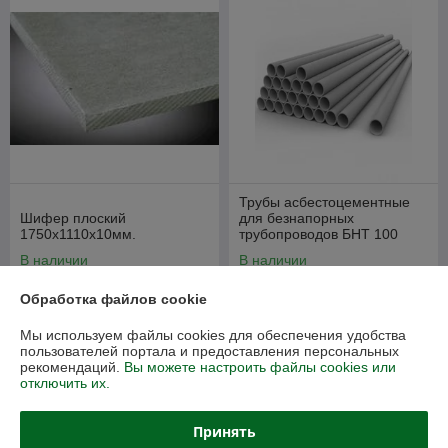
Трубы асбестоцементные
Шифер плоский
для безнапорных
1750х1110х10мм.
трубопроводов БНТ 100
3950мм ГОСТ 1839-80
В наличии
В наличии
41,08
39,60
руб./лист
руб./лист
Обработка файлов cookie
52 руб./лист
44 руб./лист
Мы используем файлы cookies для обеспечения удобства
Купить
Купить
пользователей портала и предоставления персональных
рекомендаций.
Вы можете настроить файлы cookies или
отключить их.
-9%
-8%
Принять