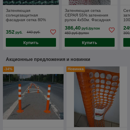
Затеняющая
Затеняющая сетка
Се
солнцезащитная
СЕРАЯ 55% затенения
зат
фасадная сетка 80%
рулон 4х50м. Фасадная
100
затенения 3х50 метра
серая сетка
100
386,40
24
руб./рулон
солнцезащитная 55гр/м2
352
440 руб.
руб.
460 руб./рулон
300
Купить
Купить
Акционные предложения и новинки
Новинка
-34%