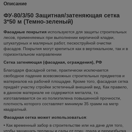
Описание
ФУ-80/3/50 Защитная/затеняющая сетка
3*50 м (Темно-зеленый)
Фасадные покрытия
используются для защиты строительных
лесов, применяемых при выполнении кирпичной кладки,
штукатурных и малярных работ, пескоструйной очистки
фасадов. Покрытия могут крепиться как в вертикальном, так и в
горизонтальном направлении
Сетка затеняющая (фасадная, ограждения), РФ
Благодаря фасадной сетке, практически исключается
свободное падение всевозможных строительных предметов и
материалов на рабочей площадке. Кроме того, фасадная сетка
придаёт участку стройки эстетичный внешний вид. Как правило,
в данном материале не содержится металла, т.к.
изготавливается он из полиэтилена повышенной прочности,
плотность которого составляет минимум 35 грамм на метр
квадратный.
Фасадная сетка может использоваться
:
• Как временный забор в строительстве или на даче для того,
чтобы защищать теплицы и сады от птиц, града и переизбытка