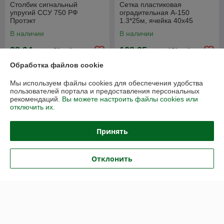
Столбик сигнальный
Сетка пластиковая
упругий ССУ 750 РФ
оградительная А-150
Протэкт
1.3*25м, ячейка 40х45
В наличии
В наличии
38,94
128,25
59 руб.
171 руб.
руб.
руб.
Обработка файлов cookie
Купить
Купить
Мы используем файлы cookies для обеспечения удобства
пользователей портала и предоставления персональных
-23%
-22%
рекомендаций.
Вы можете настроить файлы cookies или
отключить их.
Принять
Отклонить
Сетка фасадная 55гр/м2
Сетка для затенения,
для защиты строительных
полиэтиленовая,
лесов рулон 4*50м. Сетка