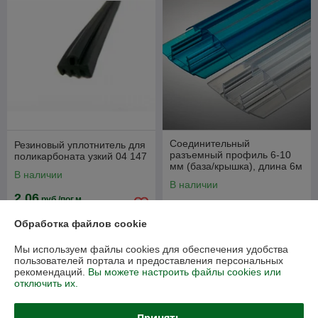
Соединительный
Резиновый уплотнитель для
разъемный профиль 6-10
поликарбоната узкий 04 147
мм (база/крышка), длина 6м
В наличии
В наличии
2,06
руб./пог.м
51,80
74 руб.
руб.
2,94 руб./пог.м
Обработка файлов cookie
Купить
Купить
Мы используем файлы cookies для обеспечения удобства
пользователей портала и предоставления персональных
-30%
-30%
рекомендаций.
Вы можете настроить файлы cookies или
отключить их.
Принять