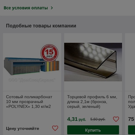
Все условия оплаты
Подобные товары компании
Сотовый поликарбонат
Торцевой профиль 6 мм,
Пр
10 мм прозрачный
длина 2,1м (бронза,
по
«POLYNEX» 1,30 кг/м2
серый, зеленый)
Уда
Пожаробезопасный.
,2х
137
4,31
75
5,60 руб.
руб.
Бро
Цену уточняйте
Купить