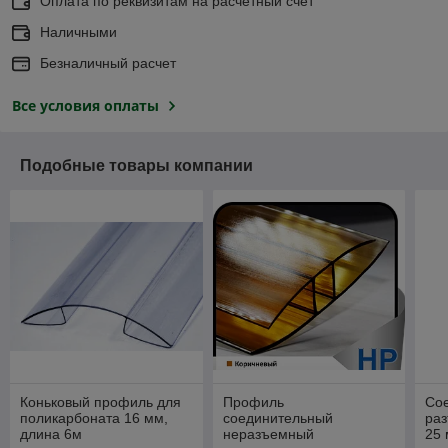
Оплата по реквизитам на расчетный счет
Наличными
Безналичный расчет
Все условия оплаты
Подобные товары компании
Коньковый профиль для
Профиль
Со
поликарбоната 16 мм,
соединительный
ра
длина 6м
неразъемный
25 