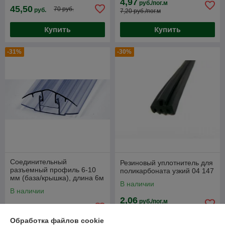
4,97
руб./пог.м
45,50
70 руб.
руб.
7,20 руб./пог.м
Купить
Купить
-31%
-30%
Соединительный
Резиновый уплотнитель для
разъемный профиль 6-10
поликарбоната узкий 04 147
мм (база/крышка), длина 6м
В наличии
В наличии
2,06
руб./пог.м
51,75
75 руб.
руб.
2,94 руб./пог.м
Обработка файлов cookie