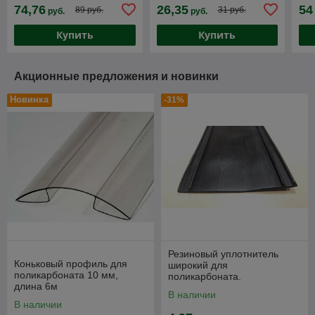
поликарбонатный
дл
74,76
26,35
54
89 руб.
31 руб.
руб.
руб.
цветной - 6 мм, длина 6 м
Купить
Купить
Акционные предложения и новинки
Новинка
-31%
Резиновый уплотнитель
Коньковый профиль для
широкий для
поликарбоната 10 мм,
поликарбоната.
длина 6м
В наличии
В наличии