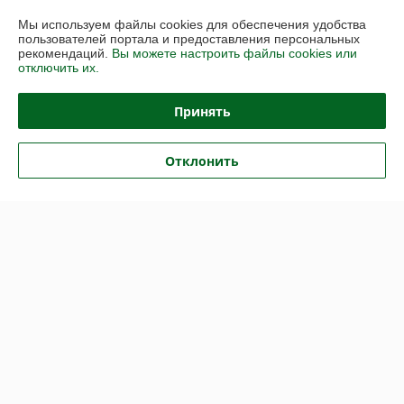
Купить
Купить
Мы используем файлы cookies для обеспечения удобства
пользователей портала и предоставления персональных
-30%
-30%
рекомендаций.
Вы можете настроить файлы cookies или
отключить их.
Принять
Отклонить
Соединительный
Соединительный
разъемный профиль 6-10
разъемный профиль
мм (база/крышка), длина 6м
ЦВЕТНОЙ 6-10 мм (крышка/
крышка), длина 6м
В наличии
В наличии
51,80
55,30
74 руб.
79 руб.
руб.
руб.
Купить
Купить
-30%
-30%