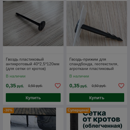
Гвоздь пластиковый
Гвоздь-прижим для
антикротовый 40*2,5*120мм
спандбонда, геотекстиля,
(для сетки от кротов)
агроткани пластиковый
40*2,5*120мм. Шпилька
В наличии
В наличии
монтажная пластиковая
0,35
0,35
0,50 руб.
0,50 руб.
руб.
руб.
Купить
Купить
Суперцена!
-30%