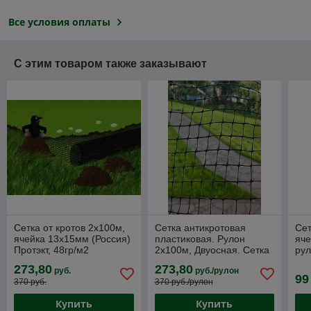
Все условия оплаты
С этим товаром также заказывают
Сетка от кротов 2х100м,
Сетка антикротовая
Сет
ячейка 13х15мм (Россия)
пластиковая. Рулон
яче
Протэкт, 48гр/м2
2х100м, Двуосная. Сетка
рул
от кротов РФ Протэкт
273,80
273,80
руб.
руб./рулон
99
370 руб.
370 руб./рулон
Купить
Купить