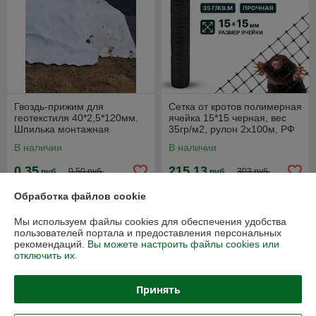
Гвоздь-прижим для
Сетка от кротов полимерная
геотекстиля 40*2,5*120мм.
ячейка 15*15 черная, вес
Шпилька монтажная
35гр/м2, рулон 2х100м, РФ
пластиковая
В наличии
В наличии
0,35
215,13
0,50 руб.
303 руб.
руб.
руб.
Обработка файлов cookie
Купить
Купить
Мы используем файлы cookies для обеспечения удобства
Топ продаж
-26%
пользователей портала и предоставления персональных
рекомендаций.
Вы можете настроить файлы cookies или
отключить их.
Принять