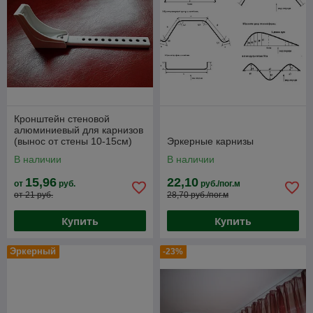
Кронштейн стеновой
алюминиевый для карнизов
(вынос от стены 10-15см)
Эркерные карнизы
В наличии
В наличии
15,96
22,10
от
руб.
руб./пог.м
от 21 руб.
28,70 руб./пог.м
Купить
Купить
Эркерный
-23%