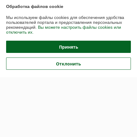
Обработка файлов cookie
Мы используем файлы cookies для обеспечения удобства
пользователей портала и предоставления персональных
рекомендаций.
Вы можете настроить файлы cookies или
Карнизы алюминиевые
Кронштейн стеновой
отключить их.
профильные Decora 1.
алюминиевый для
Деко-1 Профильный
алюминиевых карнизов
однорядный карниз для
(вынос от стены 20см)
В наличии
В наличии
Принять
штор легкой и средней
тяжести
22,10
16,94
руб./пог.м
от
руб.
28,70 руб./пог.м
от 22 руб.
Отклонить
Купить
Купить
Арочный
-23%