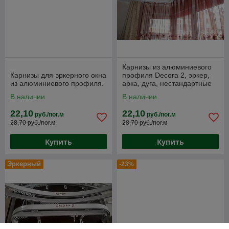
Карнизы из алюминиевого
Карнизы для эркерного окна
профиля Decora 2, эркер,
из алюминиевого профиля.
арка, дуга, нестандартные
формы
В наличии
В наличии
22,10
22,10
руб./пог.м
руб./пог.м
28,70 руб./пог.м
28,70 руб./пог.м
Купить
Купить
Эркерный
-23%