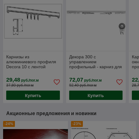
Карнизы из
Декора 300 с
Кар
алюминиевого профиля
управлением
окн
Decora 10 с лентой
профильный - карниз для
пр
"Velcro"
тяжелых штор (каретки и
бегунки усилены)
29,48
72,07
22
руб./пог.м
руб./пог.м
37,80 руб./пог.м
92,40 руб./пог.м
28,7
Купить
Купить
Акционные предложения и новинки
-24%
-23%