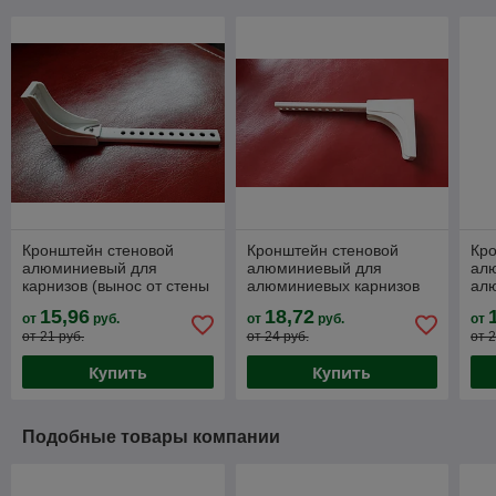
Кронштейн стеновой
Кронштейн стеновой
Кр
алюминиевый для
алюминиевый для
ал
карнизов (вынос от стены
алюминиевых карнизов
ал
10-15см)
(вынос от стены 25-30см)
(вы
15,96
18,72
от
руб.
от
руб.
от
от 21 руб.
от 24 руб.
от 2
Купить
Купить
Подобные товары компании