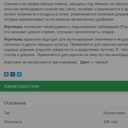
Сорняки и их прорастающие семена, находясь под тёмным, не пропус
получая необходимого количества света, погибают и разлагаются в о
баланс влажности и воздуха в почве, размножаются полезные дождев
которые вырабатывают естественные органические удобрения.
Агроткань
исключает необходимость опрыскивания гербицидами (Раун
что экономит деньги и время, улучшает экологичность плодов.
Агроткань
идеально подходит для мульчирования земляники и ягодных
салатных и других овощных культур. Применяется для укрытия конте
садовых дорожек (укрытие поверхности и разделение грунтов). В теп
столов и дорожек. Применяется для укрытия на зиму кустов винограда
Агроткань не распускается при отрезании.
Цвет —
чёрный
Характеристики
Основные
Тип
Агроволокно
Плотность
100 г/м2