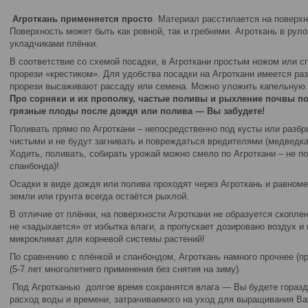
Агроткань применяется просто
. Материал расстилается на поверхн
Поверхность может быть как ровной, так и гребнями. Агроткань в ру
укладчиками плёнки.
В соответствие со схемой посадки, в Агроткани простым ножом или 
прорези «крестиком». Для удобства посадки на Агроткани имеется ра
прорези высаживают рассаду или семена. Можно уложить капельную л
Про сорняки и их прополку, частые поливы и рыхление почвы по
грязные плоды после дождя или полива — Вы забудете!
Поливать прямо по Агроткани – непосредственно под кусты или разб
чистыми и не будут загнивать и повреждаться вредителями (медведка и
Ходить, поливать, собирать урожай можно смело по Агроткани – не по
спанбонда)!
Осадки в виде дождя или полива проходят через Агроткань и равноме
земли или грунта всегда остаётся рыхлой.
В отличие от плёнки, на поверхности Агроткани не образуется скопле
не «задыхается» от избытка влаги, а пропускает дозировано воздух и
микроклимат для корневой системы растений!
По сравнению с плёнкой и спанбондом, Агроткань намного прочнее (пр
(5-7 лет многолетнего применения без снятия на зиму).
Под Агротканью долгое время сохранятся влага — Вы будете гораз
расход воды и времени, затрачиваемого на уход для выращивания Ва