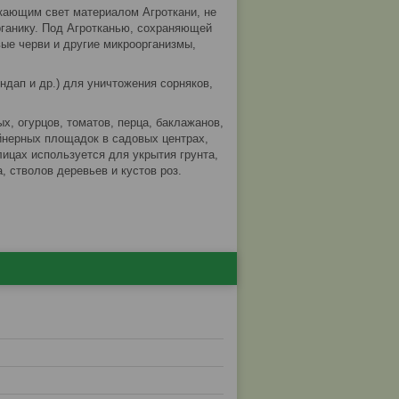
кающим свет материалом Агроткани, не
рганику. Под Агротканью, сохраняющей
ые черви и другие микроорганизмы,
дап и др.) для уничтожения сорняков,
, огурцов, томатов, перца, баклажанов,
йнерных площадок в садовых центрах,
лицах используется для укрытия грунта,
, стволов деревьев и кустов роз.