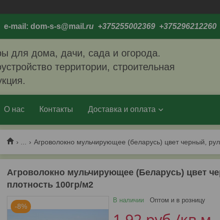
e-mail: dom-s-s@mail
.ru +375255002369 +375296212260
ы для дома, дачи, сада и огорода.
устройство территории, строительная
укция.
О нас
Контакты
Доставка и оплата
...
Агроволокно мульчирующее (беларусь) цвет черный, рул
Агроволокно мульчирующее (Беларусь) цвет че
плотность 100гр/м2
В наличии
Оптом и в розницу
-8%
1,92
руб.
/кв.м