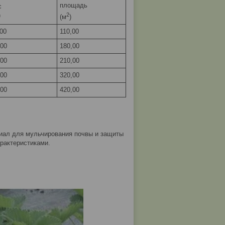
площадь
с
)
2
(м
)
,00
110,00
,00
180,00
,00
210,00
,00
320,00
,00
420,00
иал для мульчирования почвы и защиты
рактеристиками.