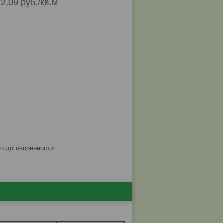
2,09
руб.
/кв.м
по договоренности