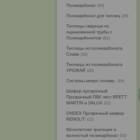
Поликарбонат
50
Поликарбонат для теплиц
29
Теплицы сварные из
оцинкованной трубы с
Поликарбонатом
61
Теплицы из поликарбоната
Слава
33
Теплицы из поликарбоната
УРОЖАЙ
20
Системы микро полива.
19
Шифер прозрачный.
Прозрачный ПВХ лист BRETT
MARTIN и SALUX
21
ONDEX Прозрачный шифер
RENOLIT
12
Монолитная трапеция и
волнистый поликарбонат
53