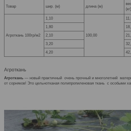
ве
Товар
шир. (м)
длина (м)
(кг
1,10
11
1,80
18
Агроткань 100гр/м2
2,10
100,00
21
3,20
32
4,20
42
Агроткань
Агроткань
— новый практичный очень прочный и многолетний матер
от сорняков! Это цельнотканая полипропиленовая ткань с особыми ха