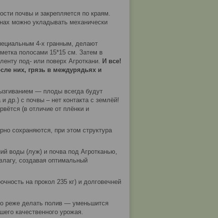
ости почвы и закрепляется по краям.
лонах можно укладывать механически
специальным 4-х гранным, делают
зметка полосами 15*15 см. Затем в
енту под- или поверх Агроткани.
И все!
сле них, грязь в междурядьях и
рызгиванием — плоды всегда будут
 др.) с почвы – нет контакта с землёй!
рвётся (в отличие от плёнки и
рно сохраняются, при этом структура
ний воды (луж) и почва под Агротканью,
 влагу, создавая оптимальный
очность на прокол 235 кг) и долговечней
до реже делать полив — уменьшится
шего качественного урожая.