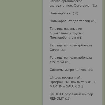
Стекло органическое
экструзионное. Оргстекло
21
Поликарбонат
50
Поликарбонат для теплиц
29
Теплицы сварные из
оцинкованной трубы с
Поликарбонатом
61
Теплицы из поликарбоната
Слава
33
Теплицы из поликарбоната
УРОЖАЙ
20
Системы микро полива.
19
Шифер прозрачный.
Прозрачный ПВХ лист BRETT
MARTIN и SALUX
21
ONDEX Прозрачный шифер
RENOLIT
12