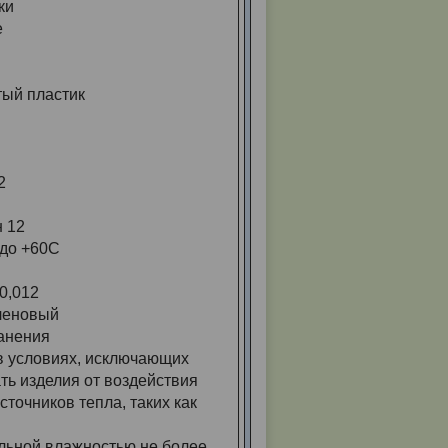
ки
е
ый пластик
2
н 12
 до +60С
0,012
леновый
анения
в условиях, исключающих
ь изделия от воздействия
точников тепла, таких как
ельной влажностью не более