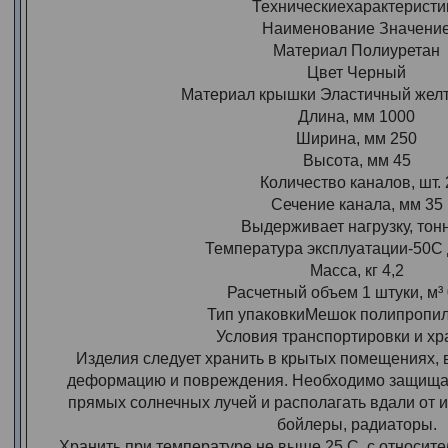
Техническиехарактеристи
Наименование Значени
Материал Полиуретан
Цвет Черный
Материал крышки Эластичный желт
Длина, мм 1000
Ширина, мм 250
Высота, мм 45
Количество каналов, шт. 
Сечение канала, мм 35
Выдерживает нагрузку, тон
Температура эксплуатации-50С
Масса, кг 4,2
Расчетный объем 1 штуки, м³ 
Тип упаковкиМешок полипропи
Условия транспортировки и хр
Изделия следует хранить в крытых помещениях, 
деформацию и повреждения. Необходимо защищат
прямых солнечных лучей и располагать вдали от ис
бойлеры, радиаторы.
Хранить при температуре не выше 25 С, с относит