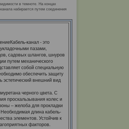
идимости в темноте. На концах
-канала набирается путем соединения
И
ниеКабель-канал - это
 укладочными пазами,
ов, садовых шлангов, шнуров
ции путем механического
дставляет собой специальную
необходимо обеспечить защиту
ть эстетический внешний вид
иуретана черного цвета. С
ия проскальзывания колес и
роны – желоба для прокладки
. Необходимая длина кабель-
ества элементов. Устойчив к
лагоприятных факторов.