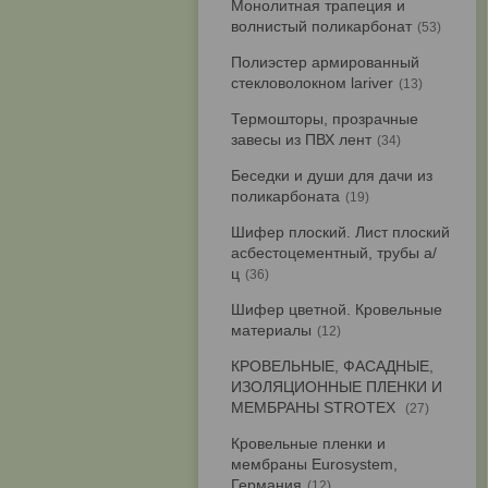
Монолитная трапеция и
волнистый поликарбонат
53
Полиэстер армированный
стекловолокном lariver
13
Термошторы, прозрачные
завесы из ПВХ лент
34
Беседки и души для дачи из
поликарбоната
19
Шифер плоский. Лист плоский
асбестоцементный, трубы а/
ц
36
Шифер цветной. Кровельные
материалы
12
КРОВЕЛЬНЫЕ, ФАСАДНЫЕ,
ИЗОЛЯЦИОННЫЕ ПЛЕНКИ И
МЕМБРАНЫ STROTEX
27
Кровельные пленки и
мембраны Eurosystem,
Германия
12