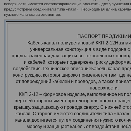
поверхности имеются световозвращающие элементы для улучшения в
предусмотрены соединители типа «пазл». Необходимая длина кабель
нужного количества элементов.
ПАСПОРТ ПРОДУКЦИ
Кабель-канал полиуретановый ККП 2-12Назначе
универсальная конструкция в виде поддона с
предназначенная для защиты высоковольтных провод
и кабелей, которые подвержены риску деформа
воздействия.Техническое описаниеКабель-канал пре
конструкцию, которая широко применяется там, где 
от повреждений кабелей и проводов, а также прида
поверхности.
ККП 2-12 – формовое изделие, выполненное из пол
верхней стороны имеет протектор для предотвращен
крышку, защищающую провода сверху. C нижней сто
кабеля. С торцов имеются соединители типа «пазл»
канала достигается путем соединения нужного колич
морозу и защищает кабель от воздействия неб