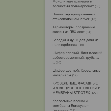
Монолитная трапеция и
волнистый поликарбонат
53
Полиэстер армированный
стекловолокном lariver
13
Термошторы, прозрачные
завесы из ПВХ лент
34
Беседки и души для дачи из
поликарбоната
19
Шифер плоский. Лист плоский
асбестоцементный, трубы а/
ц
36
Шифер цветной. Кровельные
материалы
12
КРОВЕЛЬНЫЕ, ФАСАДНЫЕ,
ИЗОЛЯЦИОННЫЕ ПЛЕНКИ И
МЕМБРАНЫ STROTEX
27
Кровельные пленки и
мембраны Eurosystem,
Германия
12