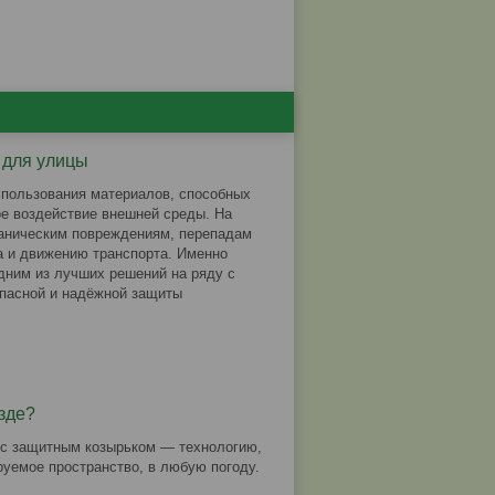
 для улицы
спользования материалов, способных
е воздействие внешней среды. На
аническим повреждениям, перепадам
а и движению транспорта. Именно
дним из лучших решений на ряду с
опасной и надёжной защиты
зде?
с защитным козырьком — технологию,
руемое пространство, в любую погоду.