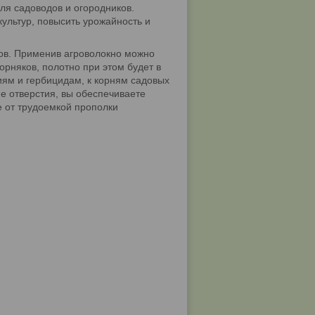
я садоводов и огородников.
ультур, повысить урожайность и
ов. Применив агроволокно можно
орняков, полотно при этом будет в
иям и гербицидам, к корням садовых
е отверстия, вы обеспечиваете
е от трудоемкой прополки