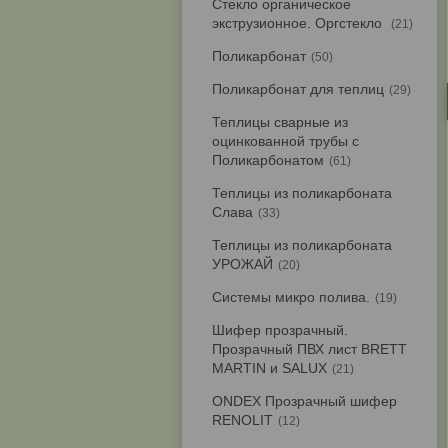
Стекло органическое
экструзионное. Оргстекло
21
Поликарбонат
50
Поликарбонат для теплиц
29
Теплицы сварные из
оцинкованной трубы с
Поликарбонатом
61
Теплицы из поликарбоната
Слава
33
Теплицы из поликарбоната
УРОЖАЙ
20
Системы микро полива.
19
Шифер прозрачный.
Прозрачный ПВХ лист BRETT
MARTIN и SALUX
21
ONDEX Прозрачный шифер
RENOLIT
12