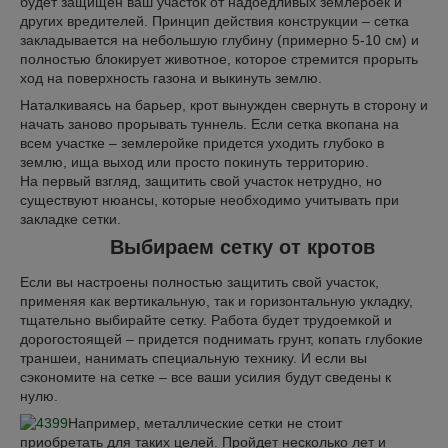
будет защищен ваш участок от надоедливых землероек и
других вредителей. Принцип действия конструкции
–
сетка
закладывается на небольшую глубину (примерно 5-10 см) и
полностью блокирует животное, которое стремится прорыть
ход на поверхность газона и выкинуть землю.
Наталкиваясь на барьер, крот вынужден свернуть в сторону и
начать заново прорывать туннель. Если сетка вкопана на
всем участке
–
землеройке придется уходить глубоко в
землю, ища выход или просто покинуть территорию.
На первый взгляд, защитить свой участок нетрудно, но
существуют нюансы, которые необходимо учитывать при
закладке сетки.
Выбираем сетку от кротов
Если вы настроены полностью защитить свой участок,
применяя как вертикальную, так и горизонтальную укладку,
тщательно выбирайте сетку. Работа будет трудоемкой и
дорогостоящей
–
придется поднимать грунт, копать глубокие
траншеи, нанимать специальную технику. И если вы
сэкономите на сетке
–
все ваши усилия будут сведены к
нулю.
Например, металлические сетки не стоит
приобретать для таких целей. Пройдет несколько лет и