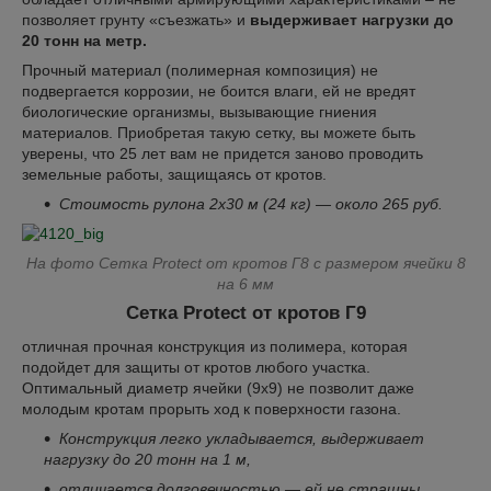
позволяет грунту «съезжать» и
выдерживает нагрузки до
20 тонн на метр.
Прочный материал (полимерная композиция) не
подвергается коррозии, не боится влаги, ей не вредят
биологические организмы, вызывающие гниения
материалов. Приобретая такую сетку, вы можете быть
уверены, что 25 лет вам не придется заново проводить
земельные работы, защищаясь от кротов.
Стоимость рулона 2х30 м (24 кг) — около 265 руб.
На фото Сетка Рrotect от кротов Г8 с размером ячейки 8
на 6 мм
Сетка Рrotect от кротов Г9
отличная прочная конструкция из полимера, которая
подойдет для защиты от кротов любого участка.
Оптимальный диаметр ячейки (9х9) не позволит даже
молодым кротам прорыть ход к поверхности газона.
Конструкция легко укладывается, выдерживает
нагрузку до 20 тонн на 1 м,
отличается долговечностью — ей не страшны