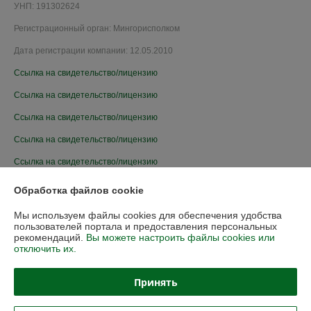
УНП: 191302624
Регистрационный орган: Мингорисполком
Дата регистрации компании: 12.05.2010
Ссылка на свидетельство/лицензию
Ссылка на свидетельство/лицензию
Ссылка на свидетельство/лицензию
Ссылка на свидетельство/лицензию
Ссылка на свидетельство/лицензию
Ссылка на свидетельство/лицензию
Обработка файлов cookie
Ссылка на свидетельство/лицензию
Мы используем файлы cookies для обеспечения удобства
пользователей портала и предоставления персональных
Ссылка на свидетельство/лицензию
рекомендаций.
Вы можете настроить файлы cookies или
отключить их.
Принять