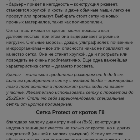
«барьер» придет в негодность
–
конструкция ржавеет,
становится хрупкой и кроты и даже обычные мыши легко ее
прорвут или прогрызут. Выбирать стоит сетку из новых
прочных материалов, таких как полипропилен.
Сетка пластиковая от кротов
может похвастаться
долговечностью, при этом она выдерживает огромные
нагрузки. Сильные морозы, дожди, ультрафиолет, почвенные
микроорганизмы
–
все эти опасности никак не повлияют на
качество сетки. Она не станет хрупкой, да и прогрызть или
повредить ее очень проблематично. Еще одна важнейшая
характеристика сетки
–
диаметр просвета.
Кроты – маленькие вредители размером от 5 до 8 см.
Если вы приобретете сетку с ячейкой 55х55 – землеройка
легко протиснется и продолжит рыть ходы на вашем
участке. Желательно использовать сетку с просветом до
25х25мм. Отлично себя зарекомендовали специальные
сетки от кротов полимерные:
Сетка Рrotect от кротов Г8
благодаря малому диаметру ячейки (8х6), конструкция
надежно защищает участок не только от кротов, но и других
вредителей (мышей и мелких грызунов). К тому же сетка
обладает отличными армирующими характеристиками
–
не