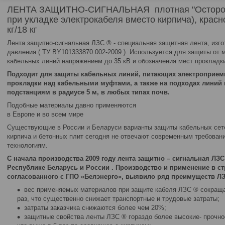
ЛЕНТА ЗАЩИТНО-СИГНАЛЬНАЯ плотная "Осторожн
при укладке электрокабеля вместо кирпича), красно
кг/18 кг
Лента защитно-сигнальная ЛЗС ® - специальная защитная лента, изго
давления ( ТУ BY101333870.002-2009 ). Используется для защиты от
кабельных линий напряжением до 35 кВ и обозначения мест прокладк
Подходит для защиты кабельных линий, питающих электроприемн
прокладки над кабельными муфтами, а также на подходах линий
подстанциям в радиусе 5 м, в любых типах почв.
Подобные материалы давно применяются
в Европе и во всем мире
Существующие в России и Беларуси варианты защиты кабельных сет
кирпича и бетонных плит сегодня не отвечают современным требова
технологиям.
С начала производства 2009 году лента защитно – сигнальная ЛЗ
Республике Беларусь и России . Производство и применение в ст
согласованного с ГПО «Белэнерго», выявило ряд преимуществ Л
вес применяемых материалов при защите кабеля ЛЗС ® сокраща
раз, что существенно снижает транспортные и трудовые затраты;
затраты заказчика снижаются более чем 20%;
защитные свойства ленты ЛЗС ® гораздо более высокие- прочно