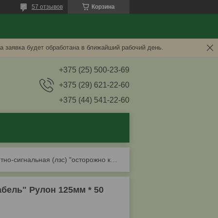
57 отзывов
Корзина
а заявка будет обработана в ближайший рабочий день.
+375 (25) 500-23-69
+375 (29) 621-22-60
+375 (44) 541-22-60
Лента защитно-сигнальная (лзс) "осторожно кабель" рулон 125мм * 50 м.п.
бель" Рулон 125мм * 50