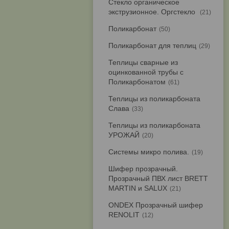
Стекло органическое
экструзионное. Оргстекло
21
Поликарбонат
50
Поликарбонат для теплиц
29
Теплицы сварные из
оцинкованной трубы с
Поликарбонатом
61
Теплицы из поликарбоната
Слава
33
Теплицы из поликарбоната
УРОЖАЙ
20
Системы микро полива.
19
Шифер прозрачный.
Прозрачный ПВХ лист BRETT
MARTIN и SALUX
21
ONDEX Прозрачный шифер
RENOLIT
12