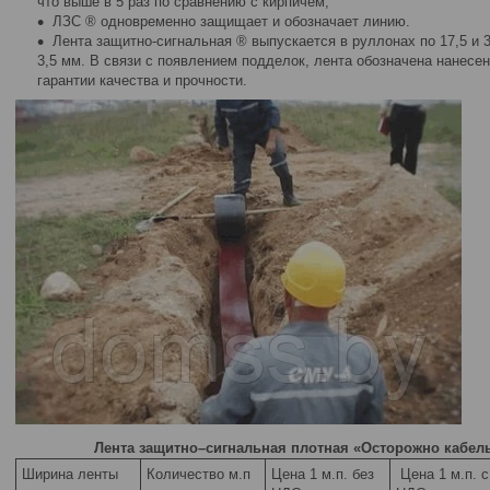
что выше в 5 раз по сравнению с кирпичем;
ЛЗС ® одновременно защищает и обозначает линию.
Лента защитно-сигнальная ® выпускается в руллонах по 17,5 и 
3,5 мм. В связи с появлением подделок, лента обозначена нанесе
гарантии качества и прочности.
Лента защитно–сигнальная плотная «Осторожно кабель»,
Ширина ленты
Количество м.п
Цена 1 м.п. без
Цена 1 м.п. с