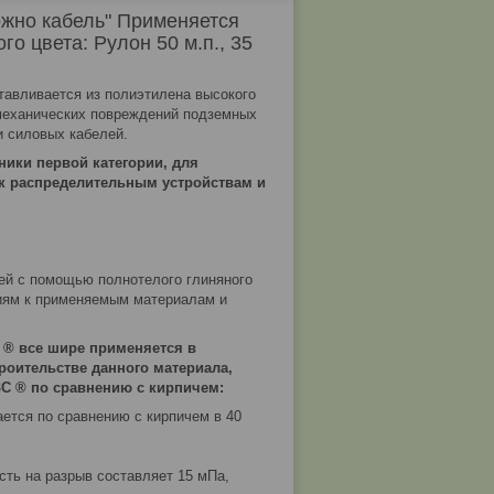
о кабель" Применяется
го цвета: Рулон 50 м.п., 35
тавливается из полиэтилена высокого
 механических повреждений подземных
и силовых кабелей.
ики первой категории, для
 к распределительным устройствам и
ей с помощью полнотелого глиняного
ниям к применяемым материалам и
С ® все шире применяется в
роительстве данного материала,
ЗС ® по сравнению с кирпичем:
ется по сравнению с кирпичем в 40
сть на разрыв составляет 15 мПа,