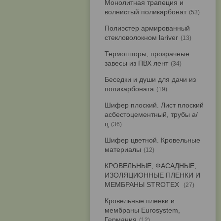
Монолитная трапеция и
волнистый поликарбонат
53
Полиэстер армированный
стекловолокном lariver
13
Термошторы, прозрачные
завесы из ПВХ лент
34
Беседки и души для дачи из
поликарбоната
19
Шифер плоский. Лист плоский
асбестоцементный, трубы а/
ц
36
Шифер цветной. Кровельные
материалы
12
КРОВЕЛЬНЫЕ, ФАСАДНЫЕ,
ИЗОЛЯЦИОННЫЕ ПЛЕНКИ И
МЕМБРАНЫ STROTEX
27
Кровельные пленки и
мембраны Eurosystem,
Германия
12