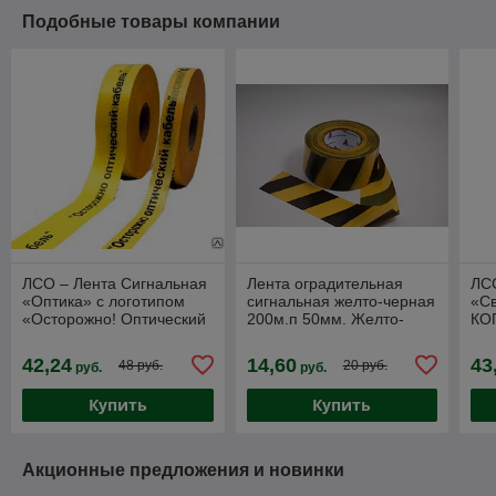
Подобные товары компании
ЛСО – Лента Сигнальная
Лента оградительная
ЛСС
«Оптика» с логотипом
сигнальная желто-черная
«Св
«Осторожно! Оптический
200м.п 50мм. Желто-
КО
Кабель» цвет желтый
черная ЛО РФ
КА
500м.п.*40мм
чер
42,24
14,60
43
48 руб.
20 руб.
руб.
руб.
25
Купить
Купить
Акционные предложения и новинки