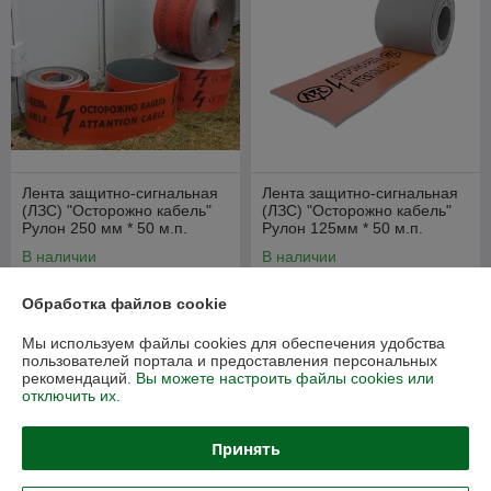
Лента защитно-сигнальная
Лента защитно-сигнальная
(ЛЗС) "Осторожно кабель"
(ЛЗС) "Осторожно кабель"
Рулон 250 мм * 50 м.п.
Рулон 125мм * 50 м.п.
В наличии
В наличии
315,90
113,40
390 руб.
140 руб.
руб.
руб.
Обработка файлов cookie
Купить
Купить
Мы используем файлы cookies для обеспечения удобства
пользователей портала и предоставления персональных
рекомендаций.
Вы можете настроить файлы cookies или
-17%
-17%
отключить их.
Принять