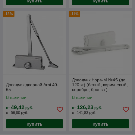
Купить
Купить
-13%
-11%
Доводчик Нора-М №4S (до
Доводчик дверной Arni 40-
120 кг) (белый, коричневый,
65
серебро, бронза )
В наличии
В наличии
49,42
126,23
от
руб.
от
руб.
от 56,80 руб.
от 141,83 руб.
Купить
Купить