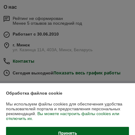
О нас
Рейтинг не сформирован
Менее 5 отзывов за последний год
Работает с 30.06.2010
г. Минск
ул. Казинца 11А, 403А, Минск, Беларусь
Контакты
Показать весь график работы
Сегодня выходной
Отзывы о магазине
Обработка файлов cookie
57 отзывов за всё время
Мы используем файлы cookies для обеспечения удобства
пользователей портала и предоставления персональных
рекомендаций.
Вы можете настроить файлы cookies или
Иван
09.02.2026
отключить их.
Отлично
Принять