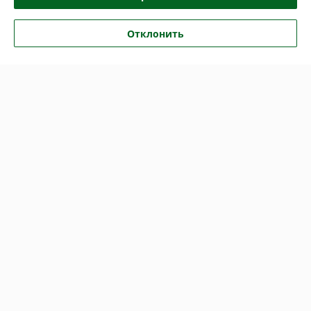
Евгений
05.09.2025
Отклонить
Нейтрально
Показать все отзывы
О нас
Контакты
Доставка и оплата
График работы
Полная версия сайта
Политика обработки cookies
Сайт создан на платформе Deal.by