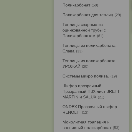
Поликарбонат
50
Поликарбонат для теплиц
29
Теплицы сварные из
оцинкованной трубы с
Поликарбонатом
61
Теплицы из поликарбоната
Слава
33
Теплицы из поликарбоната
УРОЖАЙ
20
Системы микро полива.
19
Шифер прозрачный.
Прозрачный ПВХ лист BRETT
MARTIN и SALUX
21
ONDEX Прозрачный шифер
RENOLIT
12
Монолитная трапеция и
волнистый поликарбонат
53