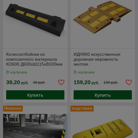
Колесоотбойник из
ИДН900 искусственная
композитного материала
дорожная неровность
КО600 Д600хШ115хВ100мм
желтая.
В наличии
В наличии
39,20
159,20
49 руб.
199 руб.
руб.
руб.
Купить
Купить
Новинка
подставка