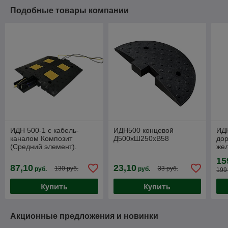
Подобные товары компании
ИДН 500-1 с кабель-
ИДН500 концевой
ИД
каналом Композит
Д500хШ250хВ58
дор
(Средний элемент).
же
Спящий полицейский с
90
15
кабельным трапом
87,10
23,10
130 руб.
33 руб.
руб.
руб.
199
500*500*58мм
Купить
Купить
Акционные предложения и новинки