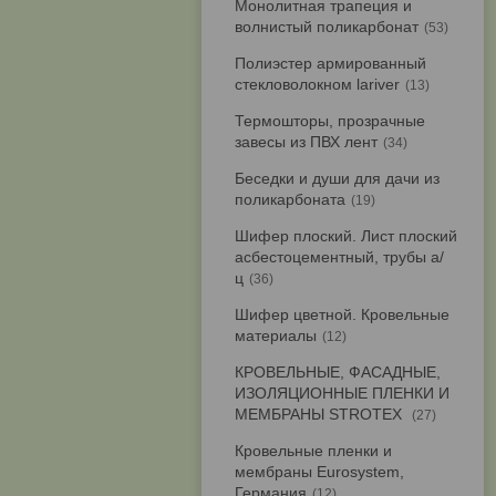
Монолитная трапеция и
волнистый поликарбонат
53
Полиэстер армированный
стекловолокном lariver
13
Термошторы, прозрачные
завесы из ПВХ лент
34
Беседки и души для дачи из
поликарбоната
19
Шифер плоский. Лист плоский
асбестоцементный, трубы а/
ц
36
Шифер цветной. Кровельные
материалы
12
КРОВЕЛЬНЫЕ, ФАСАДНЫЕ,
ИЗОЛЯЦИОННЫЕ ПЛЕНКИ И
МЕМБРАНЫ STROTEX
27
Кровельные пленки и
мембраны Eurosystem,
Германия
12