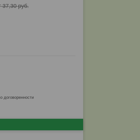
т 37,30
руб.
по договоренности