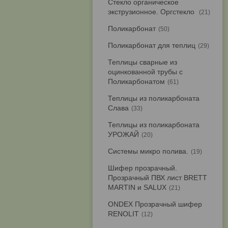
Стекло органическое
экструзионное. Оргстекло
21
Поликарбонат
50
Поликарбонат для теплиц
29
Теплицы сварные из
оцинкованной трубы с
Поликарбонатом
61
Теплицы из поликарбоната
Слава
33
Теплицы из поликарбоната
УРОЖАЙ
20
Системы микро полива.
19
Шифер прозрачный.
Прозрачный ПВХ лист BRETT
MARTIN и SALUX
21
ONDEX Прозрачный шифер
RENOLIT
12