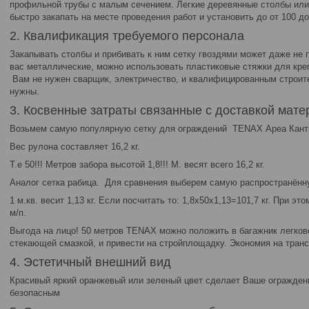
профильной трубы с малым сечением. Легкие деревянные столбы или
быстро закапать на месте проведения работ и установить до от 100 до
2. Квалификация требуемого персонала
Закапывать столбы и прибивать к ним сетку гвоздями может даже не 
вас металлические, можно использовать пластиковые стяжки для кре
Вам не нужен сварщик, электричество, и квалифицированным строите
нужны.
3. Косвенные затраты связанные с доставкой мат
Возьмем самую популярную сетку для ограждений TENAX Ареа Канть
Вес рулона составляет 16,2 кг.
Т.е 50!!! Метров забора высотой 1,8!!! М. весят всего 16,2 кг.
Аналог сетка рабица. Для сравнения выберем самую распространённу
1 м.кв. весит 1,13 кг. Если посчитать то: 1,8х50х1,13=101,7 кг. При эт
м/п.
Выгода на лицо! 50 метров TENAX можно положить в багажник легков
стекающей смазкой, и привести на стройплощадку. Экономия на транс
4. Эстетичный внешний вид
Красивый яркий оранжевый или зеленый цвет сделает Ваше огражден
безопасным