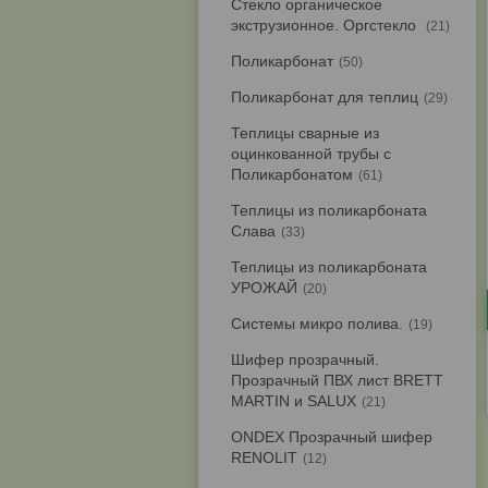
Стекло органическое
экструзионное. Оргстекло
21
Поликарбонат
50
Поликарбонат для теплиц
29
Теплицы сварные из
оцинкованной трубы с
Поликарбонатом
61
Теплицы из поликарбоната
Слава
33
Теплицы из поликарбоната
УРОЖАЙ
20
Системы микро полива.
19
Шифер прозрачный.
Прозрачный ПВХ лист BRETT
MARTIN и SALUX
21
ONDEX Прозрачный шифер
RENOLIT
12