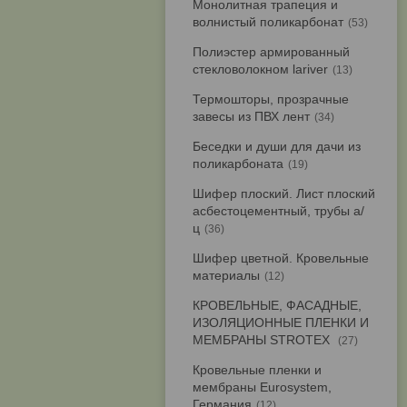
Монолитная трапеция и
волнистый поликарбонат
53
Полиэстер армированный
стекловолокном lariver
13
Термошторы, прозрачные
завесы из ПВХ лент
34
Беседки и души для дачи из
поликарбоната
19
Шифер плоский. Лист плоский
асбестоцементный, трубы а/
ц
36
Шифер цветной. Кровельные
материалы
12
КРОВЕЛЬНЫЕ, ФАСАДНЫЕ,
ИЗОЛЯЦИОННЫЕ ПЛЕНКИ И
МЕМБРАНЫ STROTEX
27
Кровельные пленки и
мембраны Eurosystem,
Германия
12