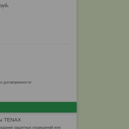
руб.
по договоренности
мы TENAX
оздание защитных ограждений или