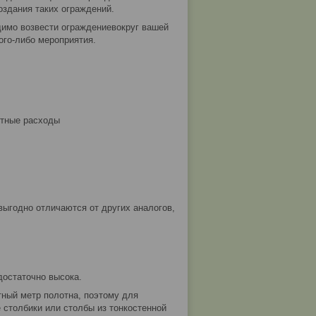
оздания таких ограждений.
димо возвести ограждениевокруг вашей
ого-либо мероприятия.
ртные расходы
выгодно отличаются от других аналогов,
достаточно высока.
ный метр полотна, поэтому для
столбики или столбы из тонкостенной