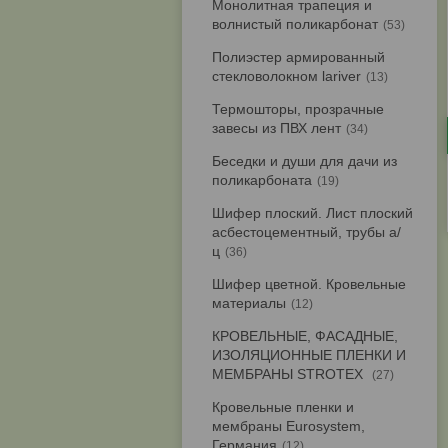
Монолитная трапеция и
волнистый поликарбонат
53
Полиэстер армированный
стекловолокном lariver
13
Термошторы, прозрачные
завесы из ПВХ лент
34
Беседки и души для дачи из
поликарбоната
19
Шифер плоский. Лист плоский
асбестоцементный, трубы а/
ц
36
Шифер цветной. Кровельные
материалы
12
КРОВЕЛЬНЫЕ, ФАСАДНЫЕ,
ИЗОЛЯЦИОННЫЕ ПЛЕНКИ И
МЕМБРАНЫ STROTEX
27
Кровельные пленки и
мембраны Eurosystem,
Германия
12