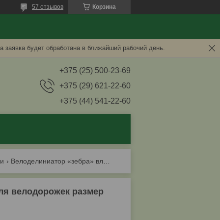
57 отзывов
Корзина
а заявка будет обработана в ближайший рабочий день.
+375 (25) 500-23-69
+375 (29) 621-22-60
+375 (44) 541-22-60
ки
Велоделиниатор «зебра» вл-765. делиниатор для велодорожек размер 765*165*90мм
ля велодорожек размер