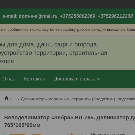
e-mail: dom-s-s@mail
.ru +375255002369 +375296212260
ы и сообщения, поскольку по ее графику работы сегодня выходной. Ваш
ы для дома, дачи, сада и огорода.
устройство территории, строительная
укция.
О нас
Контакты
Доставка и оплата
...
Делиниаторы дорожные, сержанты (солдатики), подстав
Велоделиниатор «Зебра» ВЛ-765. Делиниатор д
765*165*90мм
Под заказ
Оптом и в розницу