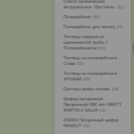
Стекло органическое
экструзионное. Оргстекло
21
Поликарбонат
50
Поликарбонат для теплиц
29
Теплицы сварные из
оцинкованной трубы с
Поликарбонатом
61
Теплицы из поликарбоната
Слава
33
Теплицы из поликарбоната
УРОЖАЙ
20
Системы микро полива.
19
Шифер прозрачный.
Прозрачный ПВХ лист BRETT
MARTIN и SALUX
21
ONDEX Прозрачный шифер
RENOLIT
12