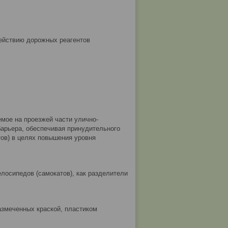
действию дорожных реагентов
мое на проезжей части улично-
барьера, обеспечивая принудительного
тов) в целях повышения уровня
лосипедов (самокатов), как разделители
азмеченных краской, пластиком