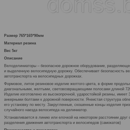
Размер 765*165*90мм
Материал резина
Вес 5кг
Описание
Велоделиниаторы – безопасное дорожное оборудование, разделяюще
и выделенную велосипедную дорожку. Обеспечивает безопасность ве
автотранспорта на велосипедных дорожках.
Формовое, литое резиновое изделие желтого цвета, в форме продоль
диагональными, желтыми, световозвращающими полосами длиной 720
Изделие изготовлено из высокопрочной, ударостойкой резины, имеет 3
анкерными болтами к дорожной поверхности. Ячеистая структура облег
его установку по месту. Закругленные, скошенные концы изделия при
случайного наезда велосипеда на делиниатор.
Устанавливается в линию или елочкой на некотором расстоянии друг 
разделения движения автотранспорта и велосипедов (самокатов)