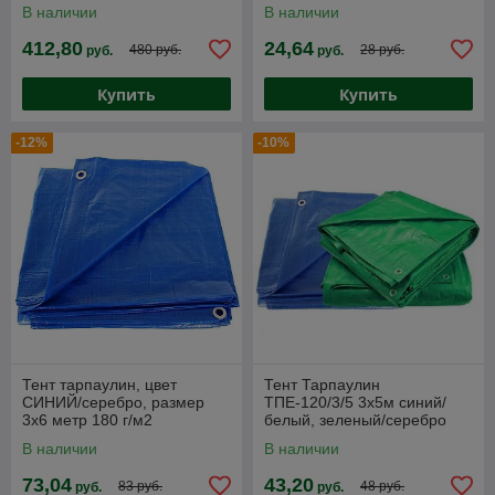
полиэтиленовый
В наличии
В наличии
ламинированный
(тарпаулиновый) 120г/м2
412,80
24,64
480 руб.
28 руб.
руб.
руб.
Купить
Купить
-12%
-10%
Тент тарпаулин, цвет
Тент Тарпаулин
СИНИЙ/серебро, размер
ТПЕ-120/3/5 3х5м синий/
3х6 метр 180 г/м2
белый, зеленый/серебро
В наличии
В наличии
73,04
43,20
83 руб.
48 руб.
руб.
руб.