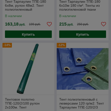
Тент Тарпаулин ТПЕ-180
Тент Тарпаулин ТПЕ-180
6х8м, рулон 48м2. Тент
6х10м 180 г/м². Тенты из
полиэтиленовый
полиэтиленовой ткани
ламинированный
В наличии
В наличии
(тарпаулиновый) 180 г/м2
163,18
215
199 руб.
250 руб.
руб.
руб.
Купить
Купить
-14%
-12%
Тентовое полотно
Тент полиэтиленовый с
ТПЕ-120/2/100 рулон
люверсами 120 гр/м2. Тент
2х100м. Тент
Тарпаулин ТПЕ-120/2/3