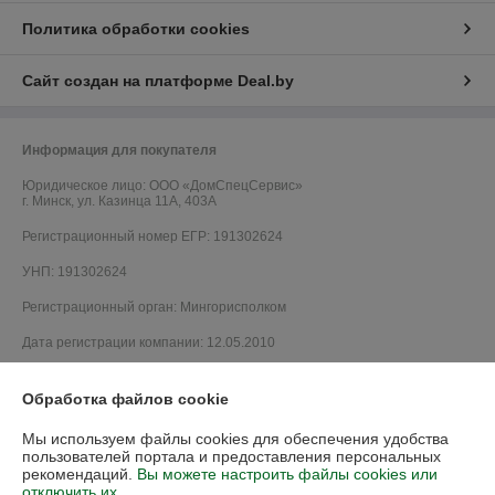
Политика обработки cookies
Сайт создан на платформе Deal.by
Информация для покупателя
Юридическое лицо:
ООО «ДомCпецCервис»
г. Минск, ул. Казинца 11А, 403А
Регистрационный номер ЕГР: 191302624
УНП: 191302624
Регистрационный орган: Мингорисполком
Дата регистрации компании: 12.05.2010
Ссылка на свидетельство/лицензию
Обработка файлов cookie
Ссылка на свидетельство/лицензию
Мы используем файлы cookies для обеспечения удобства
Ссылка на свидетельство/лицензию
пользователей портала и предоставления персональных
рекомендаций.
Вы можете настроить файлы cookies или
Ссылка на свидетельство/лицензию
отключить их.