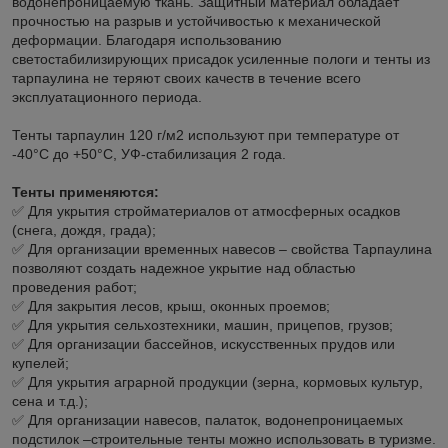
водонепроницаемую ткань. Защитный материал обладает
прочностью на разрыв и устойчивостью к механической
деформации. Благодаря использованию
светостабилизирующих присадок усиленные пологи и тенты из
тарпаулина не теряют своих качеств в течение всего
эксплуатационного периода.
Тенты тарпаулин 120 г/м2 используют при температуре от
-40°C до +50°C, УФ-стабилизация 2 года.
Тенты применяются:
✅ Для укрытия стройматериалов от атмосферных осадков
(снега, дождя, града);
✅ Для организации временных навесов – свойства Тарпаулина
позволяют создать надежное укрытие над областью
проведения работ;
✅ Для закрытия лесов, крыш, оконных проемов;
✅ Для укрытия сельхозтехники, машин, прицепов, грузов;
✅ Для организации бассейнов, искусственных прудов или
купелей;
✅ Для укрытия аграрной продукции (зерна, кормовых культур,
сена и т.д.);
✅ Для организации навесов, палаток, водонепроницаемых
подстилок –строительные тенты можно использовать в туризме.