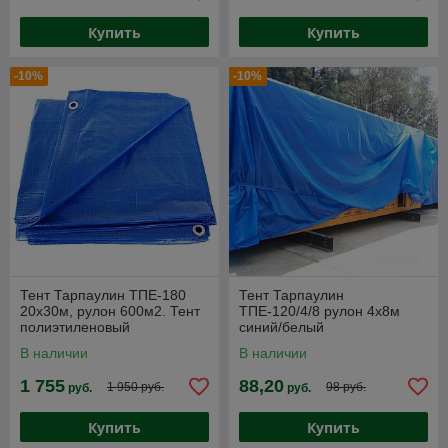
Купить
Купить
-10%
-10%
Тент Тарпаулин ТПЕ-180
Тент Тарпаулин
20х30м, рулон 600м2. Тент
ТПЕ-120/4/8 рулон 4х8м
полиэтиленовый
синий/белый
ламинированный
В наличии
В наличии
(тарпаулиновый) 180 г/м2
1 755
88,20
1 950 руб.
98 руб.
руб.
руб.
Купить
Купить