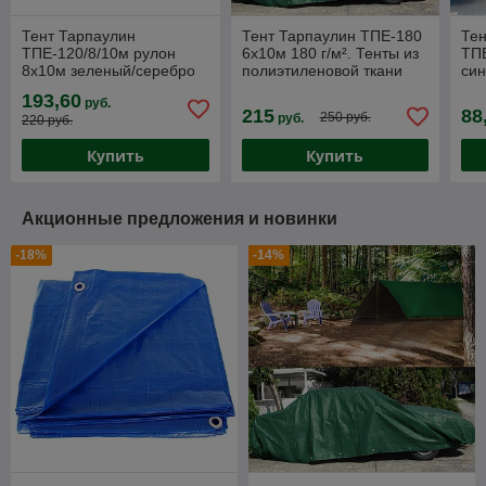
Тент Тарпаулин
Тент Тарпаулин ТПЕ-180
Тен
ТПЕ-120/8/10м рулон
6х10м 180 г/м². Тенты из
ТПЕ
8х10м зеленый/серебро
полиэтиленовой ткани
си
193,60
руб.
215
88
250 руб.
руб.
220 руб.
Купить
Купить
Акционные предложения и новинки
-18%
-14%