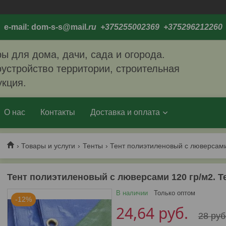
e-mail: dom-s-s@mail
.ru +375255002369 +375296212260
ы для дома, дачи, сада и огорода.
устройство территории, строительная
укция.
О нас
Контакты
Доставка и оплата
Товары и услуги
Тенты
Тент полиэтиленовый с люверсами 120 гр/м2. Т
В наличии
Только оптом
-12%
24,64
руб.
28
руб