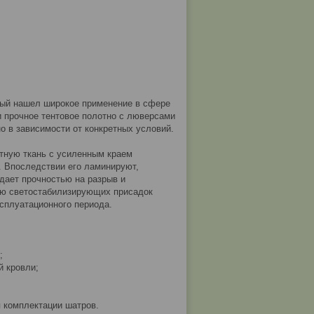
рый нашел широкое применение в сфере
 и прочное тентовое полотно с люверсами
о в зависимости от конкретных условий.
тную ткань с усиленным краем
. Впоследствии его ламинируют,
дает прочностью на разрыв и
ию светостабилизирующих присадок
ксплуатационного периода.
;
й кровли;
я комплектации шатров.