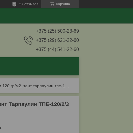
57 отзывов
Корзина
+375 (25) 500-23-69
+375 (29) 621-22-60
+375 (44) 541-22-60
Тент полиэтиленовый с люверсами 120 гр/м2. тент тарпаулин тпе-120/2/3
ент Тарпаулин ТПЕ-120/2/3
.