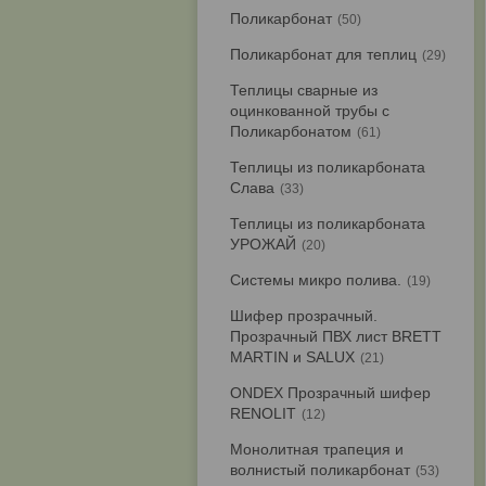
Поликарбонат
50
Поликарбонат для теплиц
29
Теплицы сварные из
оцинкованной трубы с
Поликарбонатом
61
Теплицы из поликарбоната
Слава
33
Теплицы из поликарбоната
УРОЖАЙ
20
Системы микро полива.
19
Шифер прозрачный.
Прозрачный ПВХ лист BRETT
MARTIN и SALUX
21
ONDEX Прозрачный шифер
RENOLIT
12
Монолитная трапеция и
волнистый поликарбонат
53