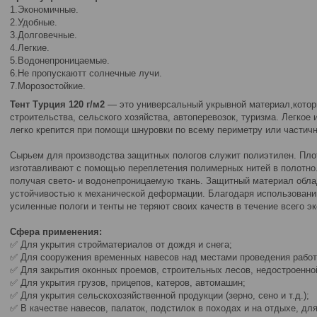
1.Экономичные.
2.Удобные.
3.Долговечные.
4.Легкие.
5.Водонепроницаемые.
6.Не пропускаютт солнечные лучи.
7.Морозостойкие.
Тент Турция 120 г/м2
— это универсальный укрывной материал,кото
строительства, сельского хозяйства, автоперевозок, туризма. Легкое
легко крепится при помощи шнуровки по всему периметру или частичн
Сырьем для производства защитных пологов служит полиэтилен. Пло
изготавливают с помощью переплетения полимерных нитей в полотно
получая свето- и водонепроницаемую ткань. Защитный материал обла
устойчивостью к механической деформации. Благодаря использован
усиленные пологи и тенты не теряют своих качеств в течение всего э
Сфера применения:
✅ Для укрытия стройматериалов от дождя и снега;
✅ Для сооружения временных навесов над местами проведения работ
✅ Для закрытия оконных проемов, строительных лесов, недостроенно
✅ Для укрытия грузов, прицепов, катеров, автомашин;
✅ Для укрытия сельскохозяйственной продукции (зерно, сено и т.д.);
✅ В качестве навесов, палаток, подстилок в походах и на отдыхе, дл