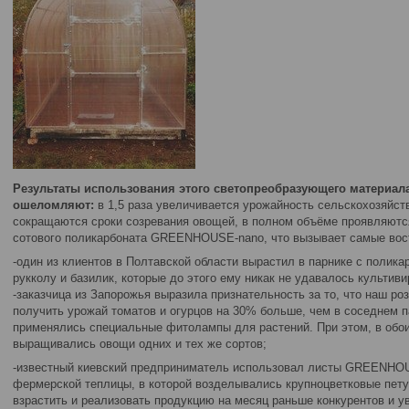
Результаты использования этого светопреобразующего материала
ошеломляют:
в 1,5 раза увеличивается урожайность сельскохозяйств
сокращаются сроки созревания овощей, в полном объёме проявляют
сотового поликарбоната GREENHOUSE-nano, что вызывает самые вос
-один из клиентов в Полтавской области вырастил в парнике с поли
рукколу и базилик, которые до этого ему никак не удавалось культив
-заказчица из Запорожья выразила признательность за то, что наш ро
получить урожай томатов и огурцов на 30% больше, чем в соседнем п
применялись специальные фитолампы для растений. При этом, в обо
выращивались овощи одних и тех же сортов;
-известный киевский предприниматель использовал листы GREENHOU
фермерской теплицы, в которой возделывались крупноцветковые пету
взрастить и реализовать продукцию на месяц раньше конкурентов и у