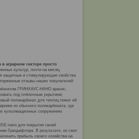
 в аграрном секторе просто
енных культур, почти на месяц
ся защитные и стимулирующие свойства
торженные отзывы наших покупателей:
карбонатом ГРИНХАУС-НАНО арахис,
ировать под плёночным укрытием;
зовый поликарбонат для теплиц помог ей
арнике из обычного поликарбоната, где
их культивационных сооружениях
SE-nano для покрытия своей
нии Грандифлора. В результате, он смог
величить прибыль своего хозяйства на