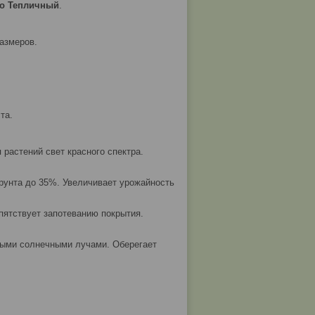
no Тепличный
.
азмеров.
та.
 растений свет красного спектра.
унта до 35%. Увеличивает урожайность
пятствует запотеванию покрытия.
мыми солнечными лучами. Оберегает