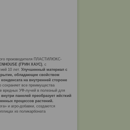
кого производителя ПЛАСТИЛЮКС-
ENHOUSE (ГРИН ХАУС)
, с
ией 10 лет.
Улучшенный материал с
окрытие, обладающее свойством
конденсата на внутренней стороне
о сохраняет все преимущества
ие вредных УФ-лучей в полезный для
 внутри панелей преобразует жёсткий
ненных процессов растений.
га» и агро-добавки, создаются
плицах из поликарбоната