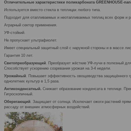
Отличительные характеристики поликарбоната GREENHOUSE-na
Используется вместо стекла в теплицах любого типа.
Подходит для отапливаемых и неотапливаемых теплиц всех форм и р
Аграрный сектор применения.
УФ-стойкий.
Не пропускает ультрафиолет.
Имеет специальный защитный слой с наружной стороны и в массе лис
Гарантия 10 лет.
Светопреобразующий
. Преобразует жёсткие УФ-лучи в полезный для
Способствует ускорению созревания урожая на 3-4 недели.
Урожайный
. Повышает эффективность овощеводства защищённого гр
однолетних культур в 1,5 раза.
Антиконденсатный.
Снижает образование конденсата в теплице. Пре
Гигроскопичный.
Оберегающий
. Защищает от солнца. Исключает ожоги растений пря
рассаду от внешних атмосферных воздействий.