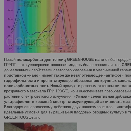
Новый
поликарбонат для теплиц GREENHOUSE-nano
от белгородс
ГРУПП – это усовершенствованная модель более ранних листов
GRE
добавленными свойствами светопреобразования и увеличенной гарант
приставкой «нано» имеет такое же незапотевающее «антифог» п
гидрофильности и препятствующее образованию крупных капель 
поликарбонатных плит.
Новый продукт с розовым оттенком не тольк
прозрачного материала ГРИН ХАУС, но и обеспечивает преобразован
растений спектр светового излучения.
«Умная» селективная добавка
ультрафиолет в красный спектр, стимулирующий активность жиз
Благодаря синергическому действию двух нанокомпонентов – «антифо
идеальные условия для выращивания плодовых овощных культур в те
GREENHOUSE-nano.