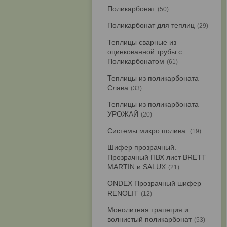
Поликарбонат
50
Поликарбонат для теплиц
29
Теплицы сварные из
оцинкованной трубы с
Поликарбонатом
61
Теплицы из поликарбоната
Слава
33
Теплицы из поликарбоната
УРОЖАЙ
20
Системы микро полива.
19
Шифер прозрачный.
Прозрачный ПВХ лист BRETT
MARTIN и SALUX
21
ONDEX Прозрачный шифер
RENOLIT
12
Монолитная трапеция и
волнистый поликарбонат
53