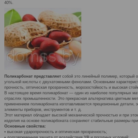
40%.
Поликарбонат представляет
собой это линейный полимер, который о
угольной кислоты с двухатомными фенолами. Основными характерис
прочность, оптическая прозрачность, морозостойкость и высокая сто
В настоящее время поликарбонат — один из наиболее популярных ма
отраслях промышленности. Это прекрасная альтернатива цветным мет
применением поликарбоната изготавливаются прецизионные детали, 
элементы приборов, инструментов и т. д.
Этот материал обладает высокой механической прочностью и при это
изделия на основе поликарбоната сохраняют стабильные размеры при 
Основные свойства:
• высокая ударопрочность и оптическая прозрачность;
• долговременная защита от воздействия УФ и погодных условий;