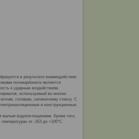
бразуется в результате взаимодействия
тиками поликарбоната являются
йкость к ударным воздействиям.
териалов, используемый во многих
аллам, сплавам, силикатному стеклу. С
электроизоляционные и конструкционные
м малым водопоглощением. Кроме того,
температурах от -253 до +100°С.