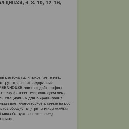
ина:4, 6, 8, 10, 12, 16,
ый материал для покрытия теплиц,
м грунте. За счёт содержания
GREENHOUSE-nano
создаёт эффект
го пику фотосинтеза, благодаря чему
тан специально для выращивания
и оказывает благотворное влияние на рост
истов образует внутри теплицы особый
й способствует значительному
жениях.