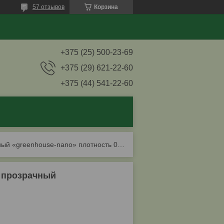
57 отзывов
Корзина
+375 (25) 500-23-69
+375 (29) 621-22-60
+375 (44) 541-22-60
Поликарбонат тепличный гринхаус-нано 4,0 мм прозрачный «greenhouse-nano» плотность 0,6кг/м2
м прозрачный