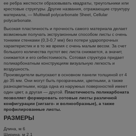
ее ребра жесткости образовывать квадраты, треугольники или
крестовые структуры. Другие названия, отражающие структуру
материала, — Multiwall polycarbonate Sheet, Cellular
polycarbonate.
Высокая пластичность и прочность самого материала делает
возможным получать экструзионным способом листы с очень
тонкими стенками (0,3-0,7 мм) без потери ударопрочных
характеристик и в то же время с очень малым весом. За счет
большого количества пустот вес листа снижается, а значит,
снижается и его себестоимость. Сотовая структура придает
поликарбонатным конструкциям визуальную легкость и
воздушность.
Производители выпускают в основном панели толщиной от 4
до 35 мм. Они могут быть прозрачными, цветными, а также
разноцветными, когда одна из наружных поверхностей имеет
один цвет, а другая — другой.
Пластичность поликарбоната
позволяет формировать сотовые листы различной
конфигурации (зигзаго- и волнообразные), а также
профилированные листы.
РАЗМЕРЫ
Длина, м 6
Ширина, м 2,1