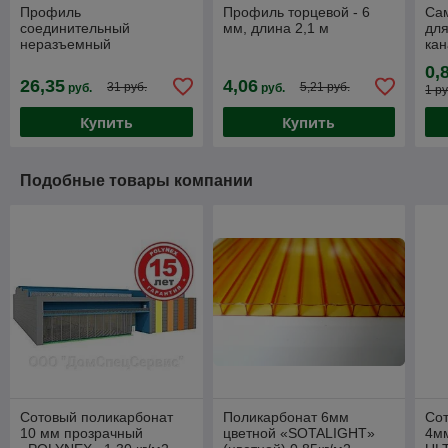
Профиль
Профиль торцевой - 6
Са
соединительный
мм, длина 2,1 м
для
неразъемный
кан
поликарбонатный
пол
0,
цветной - 6 мм, длина 6 м
26,35
4,06
31 руб.
5,21 руб.
руб.
руб.
1 ру
Купить
Купить
Подобные товары компании
Сотовый поликарбонат
Поликарбонат 6мм
Со
10 мм прозрачный
цветной «SOTALIGHT»
4м