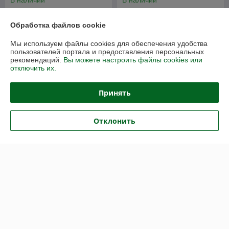
В наличии
В наличии
408,80
627,52
560 руб.
848 руб.
руб.
руб.
Обработка файлов cookie
Купить
Купить
Мы используем файлы cookies для обеспечения удобства
пользователей портала и предоставления персональных
рекомендаций.
Вы можете настроить файлы cookies или
толщина5мм
-23%
отключить их.
Принять
Отклонить
Монолитный поликарбонат
Монолитный поликарбонат
BORREX цветной 5мм, лист
3мм прозрачный
3050х2050мм
2050х3050мм Borrex
В наличии
В наличии
658,97
391,70
руб.
руб.
890,50 руб.
508,70 руб.