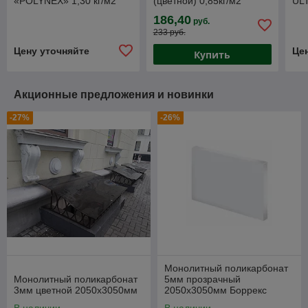
«POLYNEX» 1,30 кг/м2
(цветной) 0,85кг/м2
UL
Пожаробезопасный.
2,1*6м
пло
186,40
руб.
233 руб.
Цену уточняйте
Це
Купить
Акционные предложения и новинки
-27%
-26%
Монолитный поликарбонат
Монолитный поликарбонат
5мм прозрачный
3мм цветной 2050х3050мм
2050х3050мм Боррекс
37,5кг