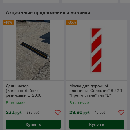
Акционные предложения и новинки
-40%
-35%
Делиниатор
Маска для дорожной
(Колесоотбойник)
пластины "Солдатик" 8.22.1
резиновый L=2000
"Препятствие" тип "Б"
составной
1000*240 мм
В наличии
В наличии
231
29,90
385 руб.
46 руб.
руб.
руб.
Купить
Купить