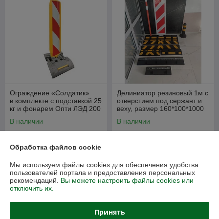
Ограждение «Солдатик»
Делиниатор резиновый 1м с
в комплекте с подставкой 25
отверстием под сержант и
кг и фонарем Опти ЛЭД 200
веху, размер 160*100*1000
(Пластина дорожная)
мм
В наличии
В наличии
296
73,71
370 руб.
91 руб.
руб.
руб.
Обработка файлов cookie
Купить
Купить
Мы используем файлы cookies для обеспечения удобства
пользователей портала и предоставления персональных
Спец цена
Топ продаж
рекомендаций.
Вы можете настроить файлы cookies или
отключить их.
Принять