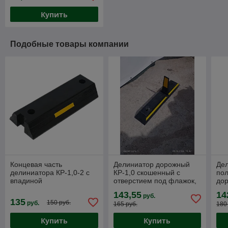
Купить
Подобные товары компании
Концевая часть
Делиниатор дорожный
Де
делиниатора КР-1,0-2 с
КР-1,0 скошенный с
по
впадиной
отверстием под флажок,
дор
1000*200*100мм
143,55
14
руб.
135
150 руб.
руб.
165 руб.
180
Купить
Купить