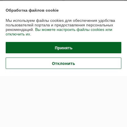
Лента защитно-сигнальная
Лента защитно-сигнальная
Обработка файлов cookie
(ЛЗС) "Осторожно кабель"
(ЛЗС) "Осторожно кабель"
Рулон 250 мм * 50 м.п.
Рулон 125мм * 50 м.п.
Мы используем файлы cookies для обеспечения удобства
В наличии
В наличии
пользователей портала и предоставления персональных
рекомендаций.
Вы можете настроить файлы cookies или
315,90
113,40
390 руб.
140 руб.
отключить их.
руб.
руб.
Купить
Купить
Принять
-17%
-17%
Отклонить
Оградительные ленты
Лента оградительная
сигнальные 250м.п ЛО
"Стандарт" 250 п.м., 75 мм