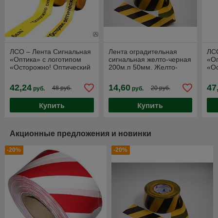
ЛСО – Лента Сигнальная
Лента оградительная
ЛС
«Оптика» с логотипом
сигнальная желто-черная
«Оп
«Осторожно! Оптический
200м.п 50мм. Желто-
«Ос
Кабель» цвет желтый
черная ЛО РФ
Каб
500м.п.*40мм
500
42,24
14,60
47
48 руб.
20 руб.
руб.
руб.
Купить
Купить
Акционные предложения и новинки
-20%
-20%