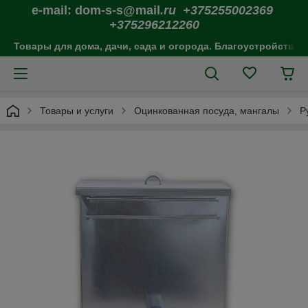
e-mail: dom-s-s@mail
.ru +375255002369
+375296212260
Товары для дома, дачи, сада и огорода. Благоустройство 
Товары и услуги
Оцинкованная посуда, мангалы
Р