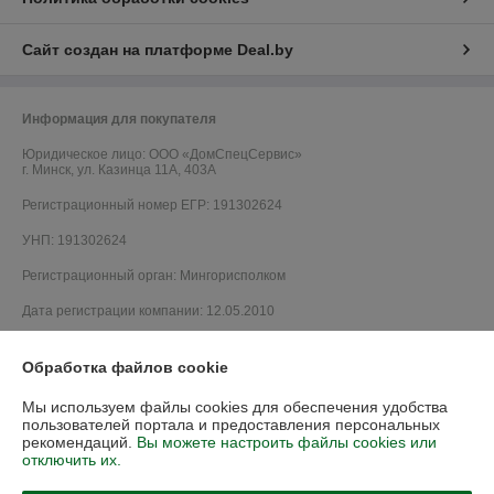
Сайт создан на платформе Deal.by
Информация для покупателя
Юридическое лицо:
ООО «ДомCпецCервис»
г. Минск, ул. Казинца 11А, 403А
Регистрационный номер ЕГР: 191302624
УНП: 191302624
Регистрационный орган: Мингорисполком
Дата регистрации компании: 12.05.2010
Ссылка на свидетельство/лицензию
Обработка файлов cookie
Ссылка на свидетельство/лицензию
Мы используем файлы cookies для обеспечения удобства
Ссылка на свидетельство/лицензию
пользователей портала и предоставления персональных
рекомендаций.
Вы можете настроить файлы cookies или
Ссылка на свидетельство/лицензию
отключить их.
Ссылка на свидетельство/лицензию