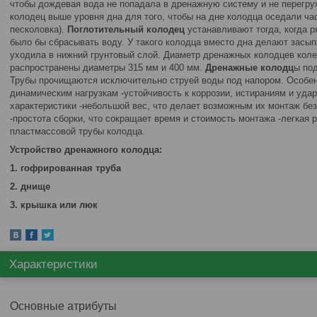
чтобы дождевая вода не попадала в дренажную систему и не перегру
колодец выше уровня дна для того, чтобы на дне колодца оседали ча
песколовка).
Поглотительный колодец
устанавливают тогда, когда р
было бы сбрасывать воду. У такого колодца вместо дна делают засып
уходила в нижний грунтовый слой. Диаметр дренажных колодцев коле
распространены диаметры 315 мм и 400 мм.
Дренажные колодц
ы по
Трубы прочищаются исключительно струей воды под напором. Особенн
динамическим нагрузкам -устойчивость к коррозии, истираниям и уда
характеристики -небольшой вес, что делает возможным их монтаж без
-простота сборки, что сокращает время и стоимость монтажа -легкая 
пластмассовой трубы колодца.
Устройство дренажного колодца:
1. гофрированная труба
2. днище
3. крышка или люк
Характеристики
Основные атрибуты