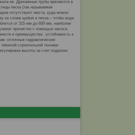
жала ее. Дренажные трубы врезаются в
стицы песка (так называемая
ядом отсутствуют места, куда можно
ку из слоев щебня и песка – чтобы вода
блется от 315 мм до 600 мм, наиболее
длежат прочистке с помощью насоса.
ости и преимущества: -устойчивость к
рам -отличные гидравлические
 тяжелой строительной техники
регулировка высоты за счет подрезки