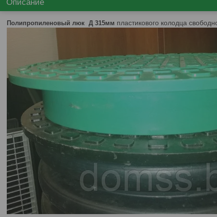
Описание
пластикового колодца свободн
Полипропиленовый люк Д 315мм