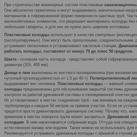
При строительстве инженерных систем пластиковые
канализационн
Они абсолютно герметичны и могут выдерживать значительные нагрузк
материалов и гофрированной форме поверхности шахтных труб. Части
железобетонных элементов, что разрешает монтировать колодцы без 
небольшие габариты, и для них не нужно рыть широкие котлованы.
Пластиковые колодцы
используют в качестве смотровых (инспекци
(эксплуатируемых). Они могут быть пропускными, соединительными,
устраивают песколовки и устанавливают насосные станции.
Диапазон
работать колодцы, составляет от минус 70 до плюс 50 градусов.
Шахта -
основная часть колодца - представляет собой гофрированну
диаметра (315, 400 мм).
Днище и люк
выполнены из жесткого полипропилена (при желании мо
чугунный грузоподъемностью от 1,5 до 40 т).
Полипропиленовый л
выдерживает вес человека.
Пластиковые колодцы
— важный элемен
колодцы
предназначены для обслуживания закрытой системы дрена
контроля за работой дренажной системы и своевременной очистки дре
Их устанавливают в местах соединения труб - как минимум на каждо
трубопровода и каждые 50 метров на прямом участке. Если не устана
придется просто демонтировать дренажную систему. Потому что, как
временем в местах поворота труба может засориться.
Дренажная си
колодцем
. В нем накапливается собранная вода. Оттуда она отводи
естественную канаву или водоем. Также можно ее использовать для п
Рекомендуется устраивать дренажные колодцы с крышкой и глухим д