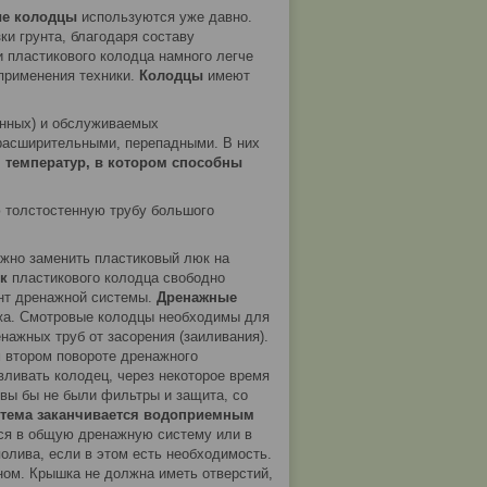
ые колодцы
используются уже давно.
и грунта, благодаря составу
 пластикового колодца намного легче
применения техники.
Колодцы
имеют
онных) и обслуживаемых
 расширительными, перепадными. В них
 температур, в котором способны
ю толстостенную трубу большого
жно заменить пластиковый люк на
юк
пластикового колодца свободно
т дренажной системы.
Дренажные
жа. Смотровые колодцы необходимы для
нажных труб от засорения (заиливания).
м втором повороте дренажного
вливать колодец, через некоторое время
овы бы не были фильтры и защита, со
стема заканчивается водоприемным
тся в общую дренажную систему или в
олива, если в этом есть необходимость.
ном. Крышка не должна иметь отверстий,