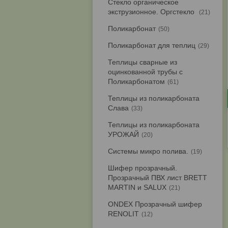
Стекло органическое
экструзионное. Оргстекло
21
Поликарбонат
50
Поликарбонат для теплиц
29
Теплицы сварные из
оцинкованной трубы с
Поликарбонатом
61
Теплицы из поликарбоната
Слава
33
Теплицы из поликарбоната
УРОЖАЙ
20
Системы микро полива.
19
Шифер прозрачный.
Прозрачный ПВХ лист BRETT
MARTIN и SALUX
21
ONDEX Прозрачный шифер
RENOLIT
12