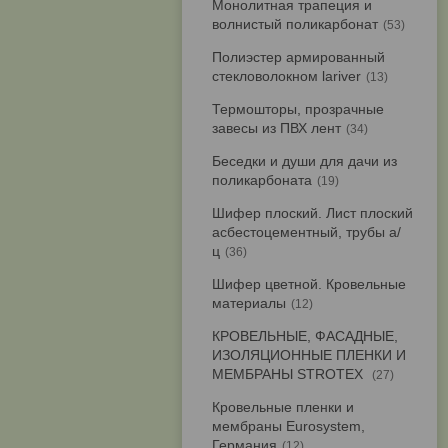
Монолитная трапеция и
волнистый поликарбонат
53
Полиэстер армированный
стекловолокном lariver
13
Термошторы, прозрачные
завесы из ПВХ лент
34
Беседки и души для дачи из
поликарбоната
19
Шифер плоский. Лист плоский
асбестоцементный, трубы а/
ц
36
Шифер цветной. Кровельные
материалы
12
КРОВЕЛЬНЫЕ, ФАСАДНЫЕ,
ИЗОЛЯЦИОННЫЕ ПЛЕНКИ И
МЕМБРАНЫ STROTEX
27
Кровельные пленки и
мембраны Eurosystem,
Германия
12